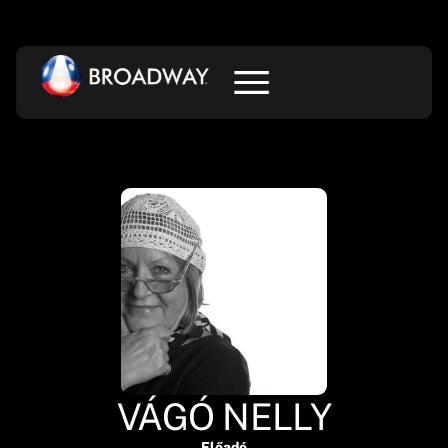
VÁGÓ NELLY
Előadó