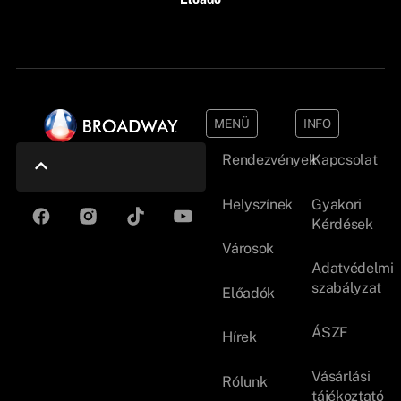
MENÜ
INFO
Rendezvények
Kapcsolat
Helyszínek
Gyakori
Kérdések
Városok
Adatvédelmi
szabályzat
Előadók
ÁSZF
Hírek
Vásárlási
Rólunk
tájékoztató