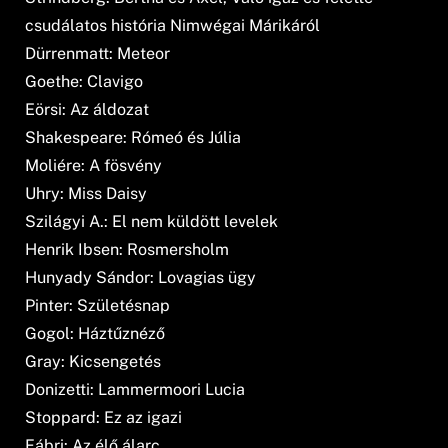
csudálatos história Nimwégai Márikáról
Dürrenmatt: Meteor
Goethe: Clavigo
Eörsi: Az áldozat
Shakespeare: Rómeó és Júlia
Moliére: A fösvény
Uhry: Miss Daisy
Szilágyi A.: El nem küldött levelek
Henrik Ibsen: Rosmersholm
Hunyady Sándor: Lovagias ügy
Pinter: Születésnap
Gogol: Háztűznéző
Gray: Kicsengetés
Donizetti: Lammermoori Lucia
Stoppard: Ez az igazi
Fábri: Az élő álarc