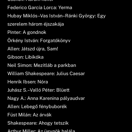
Federico García Lorca: Yerma
Hubay Miklós–Vas István–Ránki György: Egy
szerelem három éjszakája
Pinter: A gondnok
Örkény István: Forgatókönyv
Allen: Játszd újra, Sam!
Gibson: Libikóka
Neil Simon: Mezítláb a parkban
William Shakespeare: Julius Caesar
Henrik Ibsen: Nóra
Juhász S.–Valló Péter: Blüett
Nagy A.: Anna Karenina pályaudvar
Allen: Lebegő fénybuborék
Füst Milán: Az árvák
Shakespeare: Ahogy tetszik
Arthur Miller: Az ügynök halála