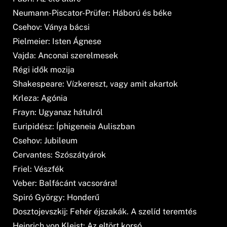
Neumann-Piscator-Prüfer: Háború és béke
Csehov: Ványa bácsi
Pielmeier: Isten Ágnese
Vajda: Anconai szerelmesek
Régi idők mozija
Shakespeare: Vízkereszt, vagy amit akartok
Krleza: Agónia
Frayn: Ugyanaz hátulról
Euripidész: Íphigeneia Auliszban
Csehov: Jubileum
Cervantes: Szószátyárok
Friel: Vészfék
Veber: Balfácánt vacsorára!
Spiró György: Honderű
Dosztojevszkij: Fehér éjszakák. A szelíd teremtés
Heinrich von Kleist: Az eltört korsó