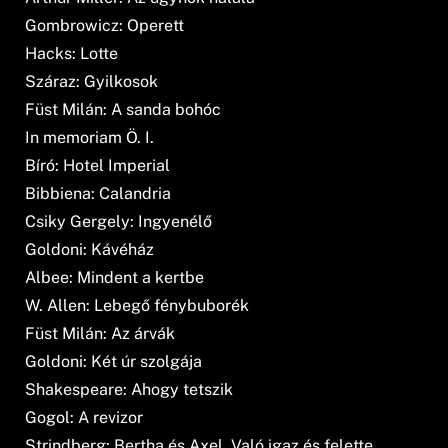
Gombrowicz: Operett
Hacks: Lotte
Száraz: Gyilkosok
Füst Milán: A sanda bohóc
In memoriam Ö. I.
Bíró: Hotel Imperial
Bibbiena: Calandria
Csiky Gergely: Ingyenélő
Goldoni: Kávéház
Albee: Mindent a kertbe
W. Allen: Lebegő fénybuborék
Füst Milán: Az árvák
Goldoni: Két úr szolgája
Shakespeare: Ahogy tetszik
Gogol: A revizor
Strindberg: Bertha és Axel, Való igaz és felette