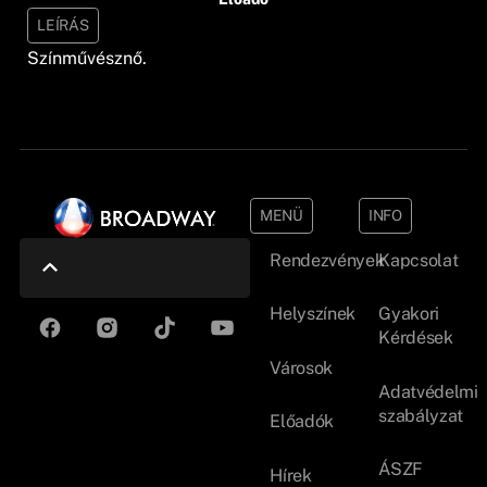
LEÍRÁS
Színművésznő.
MENÜ
INFO
Rendezvények
Kapcsolat
Helyszínek
Gyakori
Kérdések
Városok
Adatvédelmi
szabályzat
Előadók
ÁSZF
Hírek