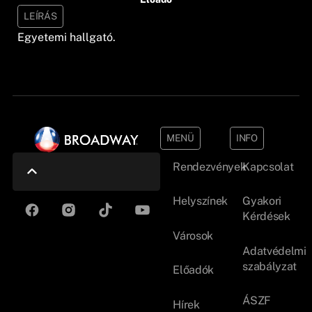
LEÍRÁS
Egyetemi hallgató.
MENÜ
INFO
Rendezvények
Kapcsolat
Helyszínek
Gyakori
Kérdések
Városok
Adatvédelmi
szabályzat
Előadók
ÁSZF
Hírek