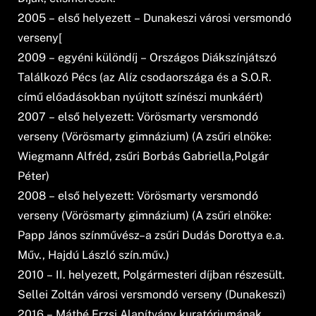
2005 – első helyezett – Dunakeszi városi versmondó
verseny[
2009 – egyéni különdíj – Országos Diákszínjátszó
Találkozó Pécs (az Alíz csodaországa és a S.O.R.
című előadásokban nyújtott színészi munkáért)
2007 – első helyezett: Vörösmarty versmondó
verseny (Vörösmarty gimnázium) (A zsűri elnöke:
Wiegmann Alfréd, zsűri Borbás Gabriella,Polgár
Péter)
2008 – első helyezett: Vörösmarty versmondó
verseny (Vörösmarty gimnázium) (A zsűri elnöke:
Papp János színművész–a zsűri Dudás Dorottya e.a.
Műv., Hajdú László szín.műv.)
2010 – II. helyezett, Polgármesteri díjban részesült.
Sellei Zoltán városi versmondó verseny (Dunakeszi)
2016 – Máthé Erzsi Alapítvány kuratóriumának