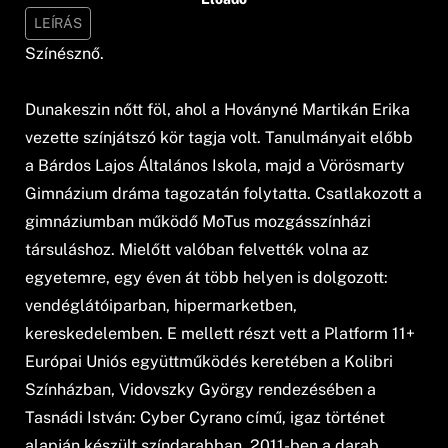
LEÍRÁS
Színésznő.
Dunakeszin nőtt föl, ahol a Hoványné Martikán Erika
vezette színjátszó kör tagja volt. Tanulmányait előbb
a Bárdos Lajos Általános Iskola, majd a Vörösmarty
Gimnázium dráma tagozatán folytatta. Csatlakozott a
gimnáziumban működő MoTus mozgásszínházi
társuláshoz. Mielőtt valóban felvették volna az
egyetemre, egy éven át több helyen is dolgozott:
vendéglátóiparban, hipermarketben,
kereskedelemben. E mellett részt vett a Platform 11+
Európai Uniós együttműködés keretében a Kolibri
Színházban, Vidovszky György rendezésében a
Tasnádi István: Cyber Cyrano című, igaz történet
alapján készült színdarabban. 2011-ben a darab