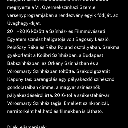
megnyerte a VI. Gyermekszínházi Szemle
versenyprogramjában a rendezvény egyik fődíját, az
Üveghegy-díjat.
2011–2016 között a Színház- és Filmművészeti
Egyetem színész hallgatója volt Bagossy László,
Pelsőczy Réka és Rába Roland osztályában. Szakmai
gyakorlatát a Kolibri Színházban, a Budapest
Bábszínházban, az Örkény Színházban és a
Vörösmarty Színházban töltötte. Szakdolgozatát
Kapunyitás: barangolás egy pályakezdő színésznő
gondolataiban címmel a magyar színésznők
pályakezdéseiről írta. 2016-tól a székesfehérvári
Vörösmarty Színház tagja. Emellett szinkronizál,
narrátorként hallható és filmekben is látható.
Díjak, elismerések: