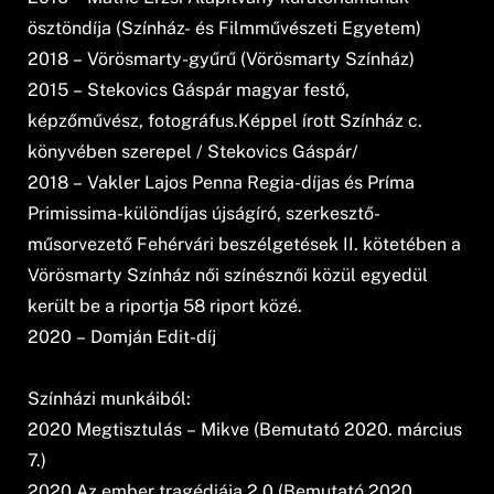
ösztöndíja (Színház- és Filmművészeti Egyetem)
2018 – Vörösmarty-gyűrű (Vörösmarty Színház)
2015 – Stekovics Gáspár magyar festő,
képzőművész, fotográfus.Képpel írott Színház c.
könyvében szerepel / Stekovics Gáspár/
2018 – Vakler Lajos Penna Regia-díjas és Príma
Primissima-különdíjas újságíró, szerkesztő-
műsorvezető Fehérvári beszélgetések II. kötetében a
Vörösmarty Színház női színésznői közül egyedül
került be a riportja 58 riport közé.
2020 – Domján Edit-díj
Színházi munkáiból:
2020 Megtisztulás – Mikve (Bemutató 2020. március
7.)
2020 Az ember tragédiája 2.0 (Bemutató 2020.