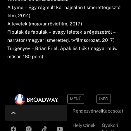
A Lyme – Egy régmúlt kór hajnalán (ismeretterjesztő
film, 2014)
A levelek (magyar rövidfilm, 2017)
Fibulák és fabulák – avagy leletek a régészetről –
narrátor (magyar ismeretterj. tvfilmsorozat, 2017)
Turgenyev – Brian Friel: Apák és fiúk (magyar műv.
műsor, 180 perc)
MENÜ
INFO
Rendezvények
Kapcsolat
Helyszínek
Gyakori