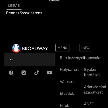
LEÍRÁS
Rendezőasszisztens.
MENÜ
INFO
Rendezvények
Kapcsolat
Helyszínek
Gyakori
Kérdések
Városok
Adatvédelmi
szabályzat
Előadók
ÁSZF
Hírek