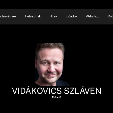
ndezvények
Helyszínek
Hírek
Előadók
Webshop
Ról
NHÁZ
ELŐADÓI EST
SHOW
VIDÁKOVICS SZLÁVEN
Előadó