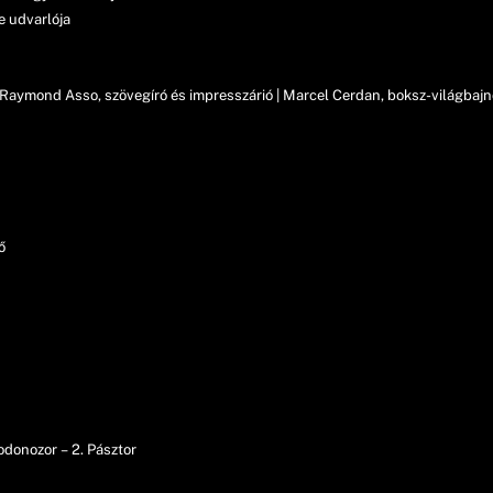
 udvarlója
| Raymond Asso, szövegíró és impresszárió | Marcel Cerdan, boksz-világbaj
ő
donozor – 2. Pásztor