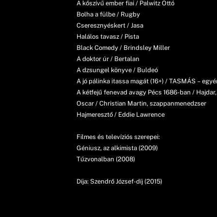
A kőszívű ember fiai / Palwitz Ottó
Bolha a fülbe / Rugby
Cseresznyéskert / Jasa
Halálos tavasz / Pista
Black Comedy / Brindsley Miller
A doktor úr / Bertalan
A dzsungel könyve / Buldeó
A jó pálinka itassa magát (16+) / TASMÁS – egyén
A kétfejű fenevad avagy Pécs 1686-ban / Hajdar, 
Oscar / Christian Martin, szappanmenedzser
Hajmeresztő / Eddie Lawrence
Filmes és televíziós szerepei:
Géniusz, az alkimista (2009)
Tűzvonalban (2008)
Díja: Szendrő József-díj (2015)