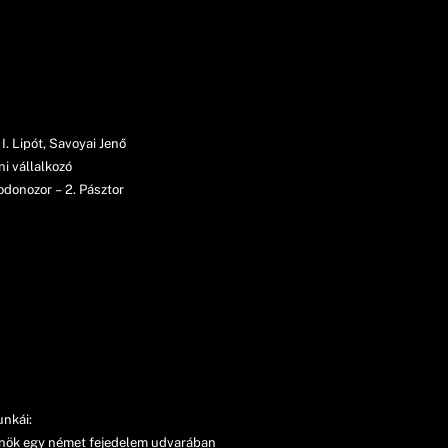
I. Lipót, Savoyai Jenő
i vállalkozó
donozor – 2. Pásztor
unkái:
nök egy német fejedelem udvarában