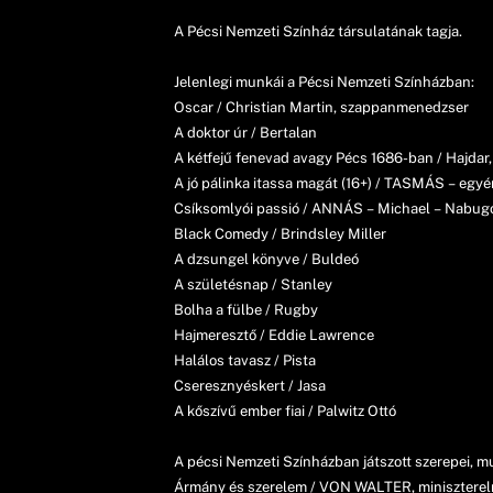
A Pécsi Nemzeti Színház társulatának tagja.
Jelenlegi munkái a Pécsi Nemzeti Színházban:
Oscar / Christian Martin, szappanmenedzser
A doktor úr / Bertalan
A kétfejű fenevad avagy Pécs 1686-ban / Hajdar, 
A jó pálinka itassa magát (16+) / TASMÁS – egyén
Csíksomlyói passió / ANNÁS – Michael – Nabugo
Black Comedy / Brindsley Miller
A dzsungel könyve / Buldeó
A születésnap / Stanley
Bolha a fülbe / Rugby
Hajmeresztő / Eddie Lawrence
Halálos tavasz / Pista
Cseresznyéskert / Jasa
A kőszívű ember fiai / Palwitz Ottó
A pécsi Nemzeti Színházban játszott szerepei, m
Ármány és szerelem / VON WALTER, miniszterel