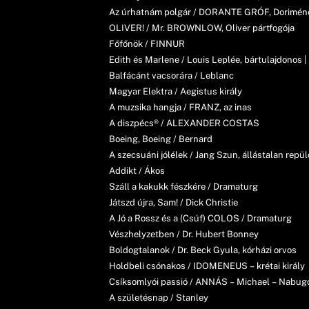
Az úrhatnám polgár / DORANTE GRÓF, Doriméne
OLIVER! / Mr. BROWNLOW, Oliver pártfogója
Főfőnök / FINNUR
Edith és Marlene / Louis Leplée, bártulajdonos 
Balfácánt vacsorára / Leblanc
Magyar Elektra / Aegistus király
A muzsika hangja / FRANZ, az inas
A diszpécs® / ALEXANDER COSTAS
Boeing, Boeing / Bernard
A szecsuáni jólélek / Jang Szun, állástalan repül
Addikt / Ákos
Száll a kakukk fészkére / Dramaturg
Játszd újra, Sam! / Dick Christie
A Jó a Rossz és a (Csúf) COLOS / Dramaturg
Vészhelyzetben / Dr. Hubert Bonney
Boldogtalanok / Dr. Beck Gyula, kórházi orvos
Holdbeli csónakos / IDOMENEUS – krétai király
Csíksomlyói passió / ANNÁS – Michael – Nabugo
A születésnap / Stanley