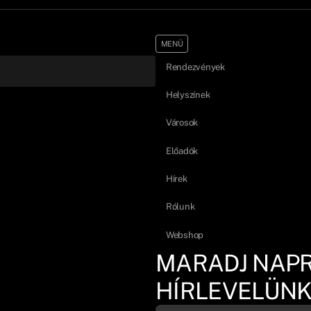
MENÜ
Rendezvények
Helyszínek
Városok
Előadók
Hírek
Rólunk
Webshop
MARADJ NAP
HÍRLEVELÜNK