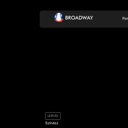
Re
KONCERT, ZENE
SZÍ
LEÍRÁS
Színész