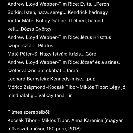
Andrew Lloyd Webber–Tim Rice: Evita….Peron
Sorkin: Isten, haza, sereg….Kendrick hadnagy
Victor Máté–Koltay Gábor: Itt élned, halnod
kell….Dózsa György
Andrew Lloyd Webber–Tim Rice: Jézus Krisztus
szupersztár….Pilátus
Máté Péter–S. Nagy István: Krízis….Góré
Andrew Lloyd Webber–Tim Rice: József és a színes,
szélesvásznú álomkabát….fáraó
Leonard Bernstein: Kennedy-mise….pap
Móricz Zsigmond–Kocsák Tibor–Miklós Tibor: Légy jó
mindhalálig….Valkay tanár úr
Filmes szerepeiből:
Kocsák Tibor – Miklós Tibor: Anna Karenina (magyar
művészeti műsor, 160 perc, 2018)