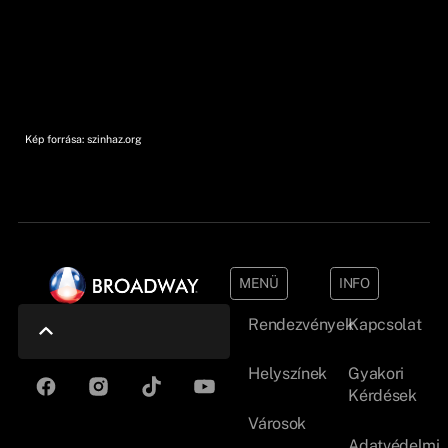
Kép forrása: szinhaz.org
MENÜ
INFO
Rendezvények
Kapcsolat
Helyszínek
Gyakori
Kérdések
Városok
Adatvédelmi