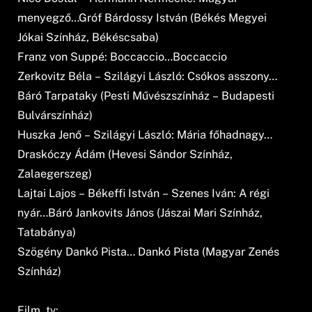
menyegző…Gróf Bárdossy István (Békés Megyei
Jókai Színház, Békéscsaba)
Franz von Suppé: Boccaccio…Boccaccio
Zerkovitz Béla – Szilágyi László: Csókos asszony…
Báró Tarpataky (Pesti Művészszínház – Budapesti
Bulvárszínház)
Huszka Jenő – Szilágyi László: Mária főhadnagy…
Draskóczy Ádám (Hevesi Sándor Színház,
Zalaegerszeg)
Lajtai Lajos – Békeffi István – Szenes Iván: A régi
nyár…Báró Jankovits János (Jászai Mari Színház,
Tatabánya)
Szögény Dankó Pista… Dankó Pista (Magyar Zenés
Színház)
Film, tv: