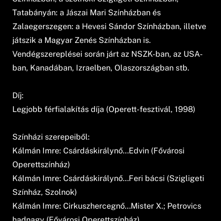
Tatabányán: a Jászai Mari Színházban és
Zalaegerszegen: a Hevesi Sándor Színházban, illetve
játszik a Magyar Zenés Színházban is.
Vendégszereplései során járt az NSZK-ban, az USA-
ban, Kanadában, Izraelben, Olaszországban stb.
Díj:
Legjobb férfialakítás díja (Operett-fesztivál, 1998)
Színházi szerepeiből:
Kálmán Imre: Csárdáskirálynő…Edvin (Fővárosi
Operettszínház)
Kálmán Imre: Csárdáskirálynő…Feri bácsi (Szigligeti
Színház, Szolnok)
Kálmán Imre: Cirkuszhercegnő…Mister X.; Petrovics
hadnagy (Fővárosi Operettszínház)