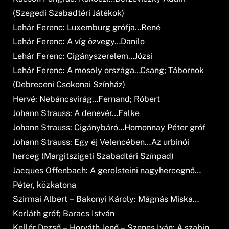
(Szegedi Szabadtéri Játékok)
Lehár Ferenc: Luxemburg grófja…René
Lehár Ferenc: A víg özvegy…Danilo
Lehár Ferenc: Cigányszerelem…Józsi
Lehár Ferenc: A mosoly országa…Csang; Tábornok
(Debreceni Csokonai Színház)
Hervé: Nebáncsvirág…Fernand; Róbert
Johann Strauss: A denevér…Falke
Johann Strauss: Cigánybáró…Homonnay Péter gróf
Johann Strauss: Egy éj Velencében…Az urbinói
herceg (Margitszigeti Szabadtéri Színpad)
Jacques Offenbach: A gerolsteini nagyhercegnő…
Péter, közkatona
Szirmai Albert – Bakonyi Károly: Mágnás Miska…
Korláth gróf; Baracs István
Kellér Dezső – Horváth Jenő – Szenes Iván: A szabin