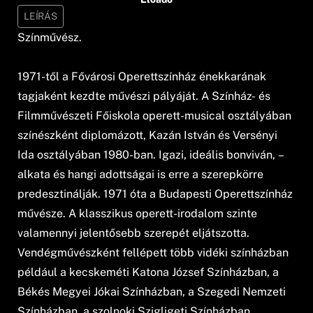
LEÍRÁS
Színművész.
1971-től a Fővárosi Operettszínház énekkarának
tagjaként kezdte művészi pályáját. A Színház- és
Filmművészeti Főiskola operett-musical osztályában
színészként diplomázott, Kazán István és Versényi
Ida osztályában 1980-ban. Igazi, ideális bonviván, –
alkata és hangi adottságai is erre a szerepkörre
predesztinálják. 1971 óta a Budapesti Operettszínház
művésze. A klasszikus operett-irodalom szinte
valamennyi jelentősebb szerepét eljátszotta.
Vendégművészként fellépett több vidéki színházban
például a kecskeméti Katona József Színházban, a
Békés Megyei Jókai Színházban, a Szegedi Nemzeti
Színházban, a szolnoki Szigligeti Színházban,