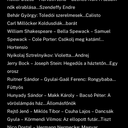
nők elrablása…Szendeffy Endre
Behár György: Toledói szerelmesek…Calisto
Carl Millöcker Koldusdiák…barát
William Shakespeare – Bella Spewack – Samuel
Spewack – Cole Porter: Csókolj meg katám!…
Hortensio
Nyikolaj Sztrelnyikov: Violetta…Andrej
Jerry Bock – Joseph Stein: Hegedűs a háztetőn…Egy
orosz
Ruitner Sándor – Gyulai-Gaál Ferenc: Rongybaba…
Füttyös
Hunyady Sándor – Makk Károly – Bacsó Péter: A
vöröslámpás ház…Állomásfőnök
Rejtő Jenő – Miklós Tibor – Csuha Lajos – Dancsák
Gyula – Körmendi Vilmos: Az ellopott futár…Tiszt
Nico Dostal – Hermann Nermecke: Magyar