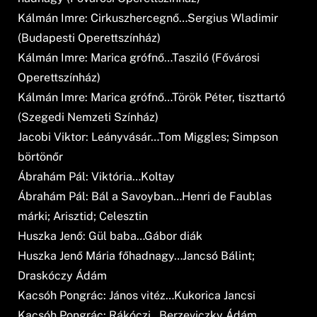
Kálmán Imre: Cirkuszhercegnő…Sergius Wladimir
(Budapesti Operettszínház)
Kálmán Imre: Marica grófnő…Tasziló (Fővárosi
Operettszínház)
Kálmán Imre: Marica grófnő…Török Péter, tiszttartó
(Szegedi Nemzeti Színház)
Jacobi Viktor: Leányvásár…Tom Miggles; Simpson
börtönőr
Ábrahám Pál: Viktória…Koltay
Ábrahám Pál: Bál a Savoyban…Henri de Faublas
márki; Arisztid; Celesztin
Huszka Jenő: Gül baba…Gábor diák
Huszka Jenő Mária főhadnagy…Jancsó Bálint;
Draskóczy Ádám
Kacsóh Pongrác: János vitéz…Kukorica Jancsi
Kacsóh Pongrác: Rákóczi…Berzeviczky Ádám