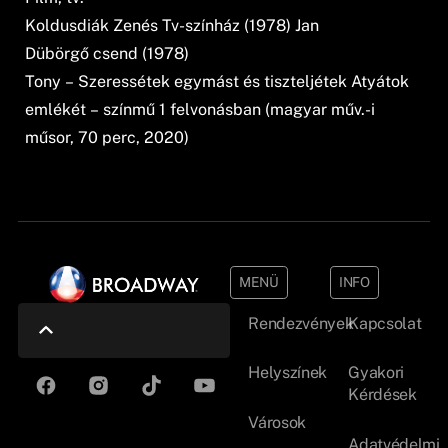
Koldusdiák Zenés Tv-színház (1978) Jan
Dübörgő csend (1978)
Tony – Szeressétek egymást és tiszteljétek Atyátok
emlékét – színmű 1 felvonásban (magyar műv.-i
műsor, 70 perc, 2020)
MENÜ
INFO
Rendezvények
Kapcsolat
Helyszínek
Gyakori
Kérdések
Városok
Adatvédelmi