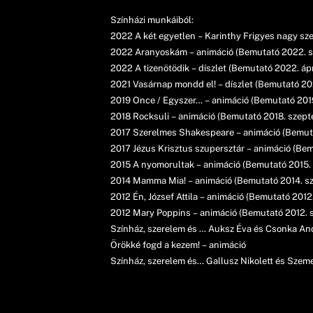
Színházi munkáiból:
2022 A két egyetlen – Karinthy Frigyes nagy sze
2022 Aranyoskám – animáció (Bemutató 2022. s
2022 A tizenötödik – díszlet (Bemutató 2022. ápri
2021 Vasárnap mondd el! – díszlet (Bemutató 2021
2019 Once / Egyszer… – animáció (Bemutató 201
2018 Rocksuli – animáció (Bemutató 2018. szept
2017 Szerelmes Shakespeare – animáció (Bemutat
2017 Jézus Krisztus szupersztár – animáció (Bem
2015 A nyomorultak – animáció (Bemutató 2015. 
2014 Mamma Mia! – animáció (Bemutató 2014. s
2012 Én, József Attila – animáció (Bemutató 2012.
2012 Mary Poppins – animáció (Bemutató 2012. 
Színház, szerelem és … Auksz Éva és Csonka Andr
Örökké fogd a kezem! – animáció
Színház, szerelem és… Gallusz Nikolett és Szemen