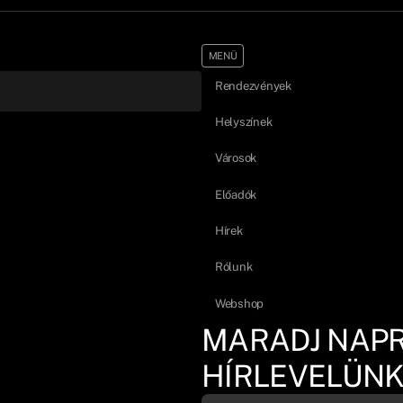
MENÜ
Rendezvények
Helyszínek
Városok
Előadók
Hírek
Rólunk
Webshop
MARADJ NAP
HÍRLEVELÜNK