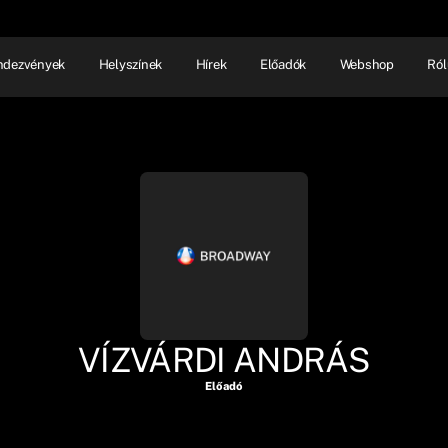
ndezvények
Helyszínek
Hírek
Előadók
Webshop
Ról
NHÁZ
ELŐADÓI EST
SHOW
VÍZVÁRDI ANDRÁS
Előadó