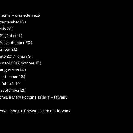
relmei – díszlettervező
zeptember 16.)
lis 22.)
. június 11.)
9. szeptember 20.)
ember 21.)
ó 2017. június 9.)
utató 2017. október 15.)
augusztus 14.)
zeptember 26.)
 február 10.)
szeptember 21.)
ás, a Mary Poppins sztárjai – látvány
yei János, a Rocksuli sztárjai – látvány