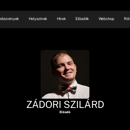
ndezvények
Helyszínek
Hírek
Előadók
Webshop
Ról
NHÁZ
ELŐADÓI EST
SHOW
ZÁDORI SZILÁRD
Előadó