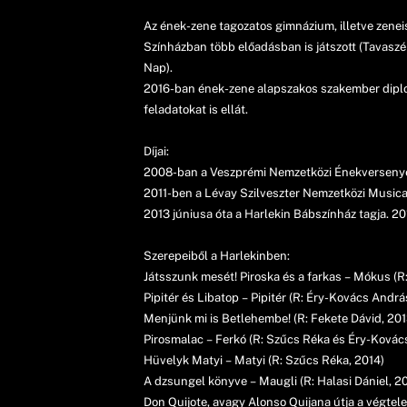
Az ének-zene tagozatos gimnázium, illetve zenei
Színházban több előadásban is játszott (Tavaszéb
Nap).
2016-ban ének-zene alapszakos szakember diplomá
feladatokat is ellát.
Díjai:
2008-ban a Veszprémi Nemzetközi Énekversenyen 1
2011-ben a Lévay Szilveszter Nemzetközi Musical 
2013 júniusa óta a Harlekin Bábszínház tagja. 20
Szerepeiből a Harlekinben:
Játsszunk mesét! Piroska és a farkas – Mókus (R
Pipitér és Libatop – Pipitér (R: Éry-Kovács Andrá
Menjünk mi is Betlehembe! (R: Fekete Dávid, 201
Pirosmalac – Ferkó (R: Szűcs Réka és Éry-Kovác
Hüvelyk Matyi – Matyi (R: Szűcs Réka, 2014)
A dzsungel könyve – Maugli (R: Halasi Dániel, 2
Don Quijote, avagy Alonso Quijana útja a végtel