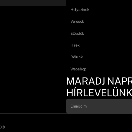
Helyszínek
Városok
Előadók
Hírek
Rólunk
Webshop
MARADJ NAP
HÍRLEVELÜNK
D©