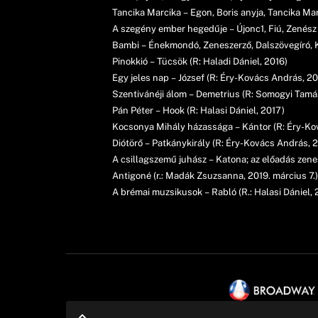
Tancika Marcika – Egon, Boris anyja, Tancika Mar
A szegény ember hegedűje – Újonc1, Fiú, Zenész 
Bambi – Énekmondó, Zeneszerző, Dalszövegíró, K
Pinokkió – Tücsök (R: Haladi Dániel, 2016)
Egy jeles nap – József (R: Éry-Kovács András, 20
Szentivánéji álom – Demetrius (R: Somogyi Tamá
Pán Péter – Hook (R: Halasi Dániel, 2017)
Kocsonya Mihály házassága – Kántor (R: Éry-Ko
Diótörő – Patkánykirály (R: Éry-Kovács András, 2
A csillagszemű juhász – Katona; az előadás zenes
Antigoné (r.: Madák Zsuzsanna, 2019. március 7.)
A brémai muzsikusok – Rabló (R.: Halasi Dániel, 2