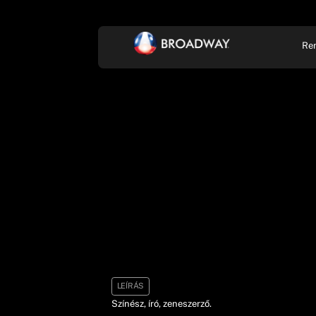
Re
KONCERT, ZENE
SZÍ
LEÍRÁS
Színész, író, zeneszerző.