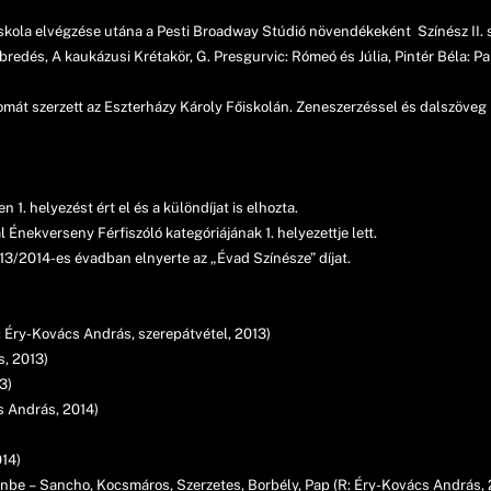
skola elvégzése utána a Pesti Broadway Stúdió növendékeként Színész II. 
redés, A kaukázusi Krétakör, G. Presgurvic: Rómeó és Júlia, Pintér Béla: Pa
t szerzett az Eszterházy Károly Főiskolán. Zeneszerzéssel és dalszöveg írá
. helyezést ért el és a különdíjat is elhozta.
Énekverseny Férfiszóló kategóriájának 1. helyezettje lett.
13/2014-es évadban elnyerte az „Évad Színésze” díjat.
: Éry-Kovács András, szerepátvétel, 2013)
s, 2013)
3)
s András, 2014)
014)
enbe – Sancho, Kocsmáros, Szerzetes, Borbély, Pap (R: Éry-Kovács András, 