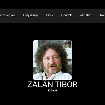
ndezvények
Helyszínek
Hírek
Előadók
Webshop
Ról
NHÁZ
ELŐADÓI EST
SHOW
ZALÁN TIBOR
Előadó