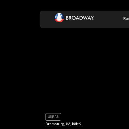
Re
KONCERT, ZENE
SZÍ
LEÍRÁS
Dramaturg, író, költő.