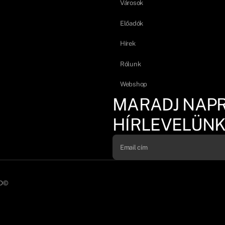
Városok
Előadók
Hírek
Rólunk
Webshop
MARADJ NAP
HÍRLEVELÜNK
D©