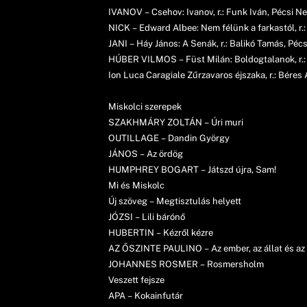
IVANOV – Csehov: Ivanov, r.: Funk Iván, Pécsi N
NICK – Edward Albee: Nem félünk a farkastól, r.:
JANI – Háy János: A Senák, r.: Balikó Tamás, Péc
HÚBER VILMOS – Füst Milán: Boldogtalanok, r.: 
Ion Luca Caragiale Zűrzavaros éjszaka, r.: Bére
Miskolci szerepek
SZAKHMÁRY ZOLTÁN – Úri muri
OUTILLAGE – Dandin György
JÁNOS – Az ördög
HUMPHREY BOGART – Játszd újra, Sam!
Mi és Miskolc
Új szöveg – Megtisztulás helyett
JÓZSI – Lili bárónő
HUBERTIN – Kézről kézre
AZ ŐSZINTE PAULINO – Az ember, az állat és az
JOHANNES ROSMER – Rosmersholm
Veszett fejsze
APA – Kokainfutár