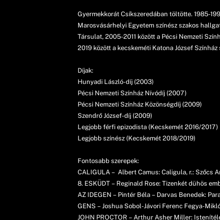
Gyermekkorát Csíkszeredában töltötte. 1985-199
Marosvásárhelyi Egyetem színész szakos hallgat
Társulat, 2005-2011 között a Pécsi Nemzeti Szín
2019 között a kecskeméti Katona József Színház s
Díjak:
Hunyadi László-díj (2003)
Pécsi Nemzeti Színház Nívódíj (2007)
Pécsi Nemzeti Színház Közönségdíj (2009)
Szendrő József-díj (2009)
Legjobb férfi epizodista (Kecskemét 2016/2017)
Legjobb színész (Kecskemét 2018/2019)
Fontosabb szerepek:
CALIGULA – Albert Camus: Caligula, r.: Szőcs Ar
8. ESKÜDT – Reginald Rose: Tizenkét dühös ember
AZ IDEGEN – Pintér Béla – Darvas Benedek: Paras
GENS – Joshua Sobol-Jávori Ferenc Fegya-Miklós T
JOHN PROCTOR – Arthur Asher Miller: Istenítélet