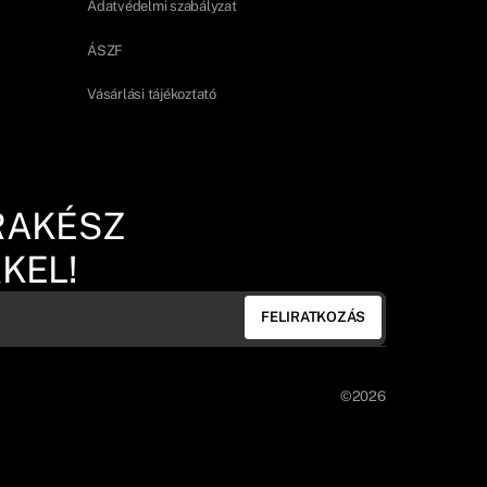
Adatvédelmi szabályzat
ÁSZF
Vásárlási tájékoztató
RAKÉSZ
KEL!
FELIRATKOZÁS
©2026