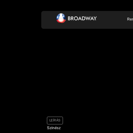
Re
KONCERT, ZENE
SZÍ
LEÍRÁS
Színész