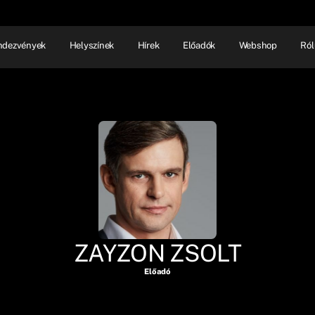
ndezvények
Helyszínek
Hírek
Előadók
Webshop
Ról
NHÁZ
ELŐADÓI EST
SHOW
ZAYZON ZSOLT
Előadó