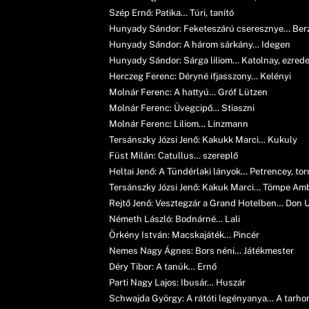
Szép Ernő: Patika… Túri, tanító
Hunyady Sándor: Feketeszárú cseresznye… Berz
Hunyady Sándor: A három sárkány… Idegen
Hunyady Sándor: Sárga liliom… Katolnay, ezred
Herczeg Ferenc: Déryné ifjasszony… Kelényi
Molnár Ferenc: A hattyú… Gróf Lützen
Molnár Ferenc: Üvegcipő… Stiaszni
Molnár Ferenc: Liliom… Linzmann
Tersánszky Józsi Jenő: Kakukk Marci… Kukuly
Füst Milán: Catullus… szereplő
Heltai Jenő: A Tündérlaki lányok… Petrencey, to
Tersánszky Józsi Jenő: Kakuk Marci… Tömpe Amb
Rejtő Jenő: Vesztegzár a Grand Hotelben… Don U
Németh László: Bodnárné… Lali
Örkény István: Macskajáték… Pincér
Nemes Nagy Ágnes: Bors néni… Játékmester
Déry Tibor: A tanúk… Ernő
Parti Nagy Lajos: Ibusár… Huszár
Schwajda György: A rátóti legényanya… A tarho