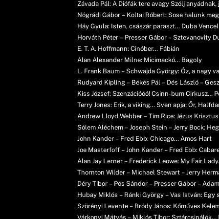
Závada Pál: A Diófák tere avagy Szólj anyádnak, 
Nógrádi Gábor – Koltai Róbert: Sose halunk me
Háy Gyula: Isten, császár paraszt… Duba Vencel
Horváth Péter – Presser Gábor – Sztevanovity D
E. T. A. Hoffmann: Cinóber… Fábián
Alan Alexander Milne: Micimackó… Bagoly
L. Frank Baum – Schwajda György: Óz, a nagy v
Rudyard Kipling – Békés Pál – Dés László – Gesz
Kiss József: Szenzációóó! Csinn-bum Cirkusz… 
Terry Jones: Erik, a viking… Sven apja; Őr, Halfd
Andrew Lloyd Webber – Tim Rice: Jézus Krisztu
Sólem Aléchem – Joseph Stein – Jerry Bock: He
John Kander – Fred Ebb: Chicago… Amos Hart
Joe Masterfoff – John Kander – Fred Ebb: Cabar
Alan Jay Lerner – Frederick Leowe: My Fair Lad
Thornton Wilder – Michael Stewart – Jerry Herma
Déry Tibor – Pós Sándor – Presser Gábor – Adami
Hubay Miklós – Ránki György – Vas István: Egy 
Szörényi Levente – Bródy János: Kőműves Kele
Várkonyi Mátyás – Miklós Tibor: Sztárcsinálók… 