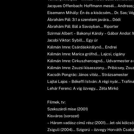
Jacques Offenbach: Hoffmann meséi… Andreas;
Eisemann Mihály: Én és a kisöcsém… Dr. Sas; Vé
Ábrahám Pál: 3:1 a szerelem javára… Dódi
Ábrahám Pál: Bál a Savoyban… Riporter
Szirmai Albert – Bakonyi Károly – Gábor Andor:
Jacobi Viktor: Sybill… Egy úr
Kálmán Imre: Csárdáskirálynő… Endrei
Kálmán Imre: Marica grófnő… Lajcsi, cigány
Kálmán Imre: Cirkuszhercegnő… Udvarmester a
Kálmán Imre: Zsuzsi kisasszony… Pribicsey, Zsu
Kacsóh Pongrác: János vitéz… Strázsamester
Lajtai Lajos – Békeffi István: A régi nyár… Trafin
Lehár Ferenc: A víg özvegy… Zéta Mirkó
Filmek, tv:
Szekszárdi mise (2001)
Kisváros (sorozat)
– Három vadász című rész (2001)… Jet-ski kölcs
Zsiguli (2004)… Szigorú – özvegy Horváth Csab