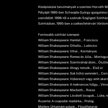
Középiskolai tanulmányait a szentesi Horváth M
Pályáját 1985-ben Schwajda György igazgatása id
szerződött. 1998-től a szolnoki Szigligeti Szính
Színházban, 1995-ben a székesfehérvári Vörösm
Fontosabb színházi szerepei:
William Shakespeare: Hamlet… Francisco
William Shakespeare: Othello… Lodovico
William Shakespeare: Vihar… Kormányos
William Shakespeare: Romeo és Júlia… Montagu
William Shakespeare: Szentivánéji álom… Ösztövé
William Shakespeare: Ahogy tetszik… Első úr
William Shakespeare: Sok hűhó semmiért… Corr
William Shakespeare: Vízkereszt vagy amit aka
William Shakespeare: A makrancos hölgy… Vincen
William Shakespeare: Macbeth… Rosse
William Shakespeare: Lóvátett lovagok… Lüke, r
Ruzante: A csapodár madárka… Prológ
Molière: Úrhatnám polgár… Filozófiatanár