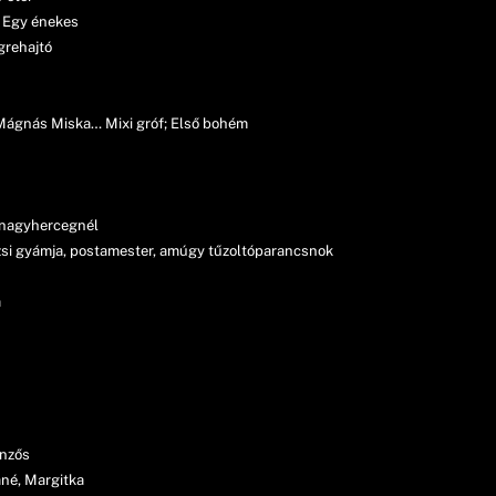
 Egy énekes
grehajtó
 Mágnás Miska… Mixi gróf; Első bohém
 nagyhercegnél
zsi gyámja, postamester, amúgy tűzoltóparancsnok
a
önzős
áné, Margitka