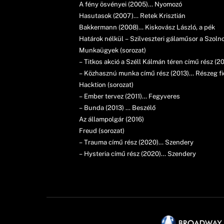
A fény ösvényei (2005)… Nyomozó
Hasutasok (2007)… Retek Krisztián
Bakkermann (2008)… Kiskovász László, a pék
Határok nélkül – Szilveszteri gálaműsor a Szolno
Munkaügyek (sorozat)
– Titkos akció a Széll Kálmán téren című rész (2
– Közhasznú munka című rész (2013)… Részeg fi
Hacktion (sorozat)
– Ember tervez (2011)… Fegyveres
– Bunda (2013) … Beszélő
Az állampolgár (2016)
Freud (sorozat)
– Trauma című rész (2020)… Szendery
– Hysteria című rész (2020)… Szendery