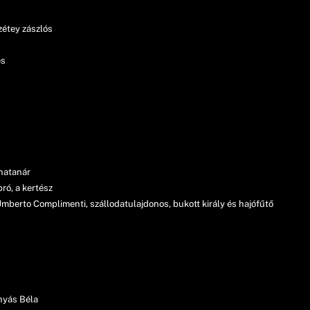
étey zászlós
es
rnatanár
ró, a kertész
mberto Complimenti, szállodatulajdonos, bukott király és hajófűtő
nyás Béla