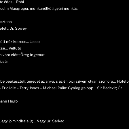
 te édes… Robi
lcolm Macgregor, munkanélküli gyári munkás
isztens
elt; Dr. Spivey
rült nők ketrece… Jacob
ncse… Velluto
an vára előtt; Öreg Ingemut
jcsár
nybe beakasztott tégedet az anyu, s az én pici szívem olyan szomorú… Hotel
Eric Idle – Terry Jones – Michael Palin: Gyalog galopp… Sir Bedevir; Őr
smann Hugó
Légy jó mindhalálig… Nagy úr; Sarkadi