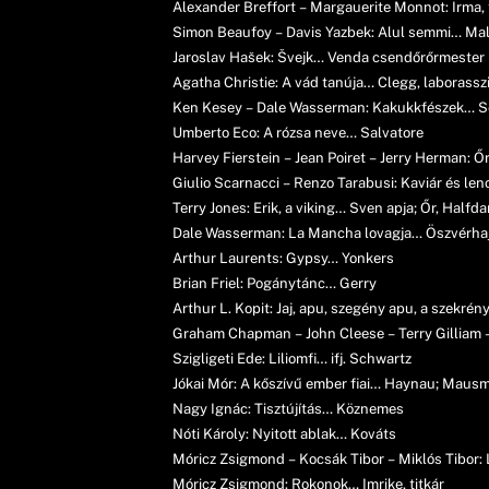
Alexander Breffort – Margauerite Monnot: Irma,
Simon Beaufoy – Davis Yazbek: Alul semmi… Ma
Jaroslav Hašek: Švejk… Venda csendőrőrmester
Agatha Christie: A vád tanúja… Clegg, laborassz
Ken Kesey – Dale Wasserman: Kakukkfészek… Sef
Umberto Eco: A rózsa neve… Salvatore
Harvey Fierstein – Jean Poiret – Jerry Herman: Ő
Giulio Scarnacci – Renzo Tarabusi: Kaviár és le
Terry Jones: Erik, a viking… Sven apja; Őr, Halfd
Dale Wasserman: La Mancha lovagja… Öszvérha
Arthur Laurents: Gypsy… Yonkers
Brian Friel: Pogánytánc… Gerry
Arthur L. Kopit: Jaj, apu, szegény apu, a szekré
Graham Chapman – John Cleese – Terry Gilliam – 
Szigligeti Ede: Liliomfi… ifj. Schwartz
Jókai Mór: A kőszívű ember fiai… Haynau; Mau
Nagy Ignác: Tisztújítás… Köznemes
Nóti Károly: Nyitott ablak… Kováts
Móricz Zsigmond – Kocsák Tibor – Miklós Tibor: 
Móricz Zsigmond: Rokonok… Imrike, titkár