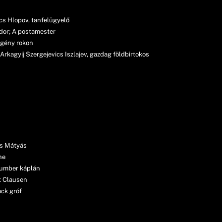
ics Hlopov, tanfelügyelő
dor; A postamester
egény rokon
rkagyij Szergejevics Iszlajev, gazdag földbirtokos
ás Mátyás
ne
gumber káplán
t Clausen
ck gróf