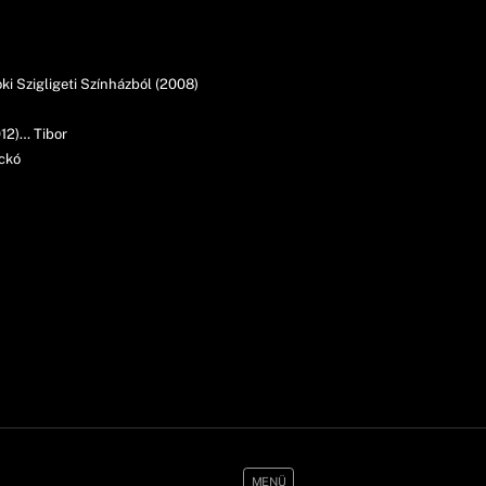
ki Szigligeti Színházból (2008)
012)… Tibor
ckó
MENÜ