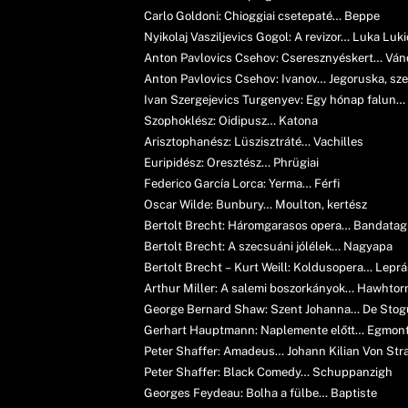
Carlo Goldoni: Chioggiai csetepaté… Beppe
Nyikolaj Vasziljevics Gogol: A revizor… Luka Luk
Anton Pavlovics Csehov: Cseresznyéskert… Ván
Anton Pavlovics Csehov: Ivanov… Jegoruska, sz
Ivan Szergejevics Turgenyev: Egy hónap falun… A
Szophoklész: Oidipusz… Katona
Arisztophanész: Lüszisztráté… Vachilles
Euripidész: Oresztész… Phrügiai
Federico García Lorca: Yerma… Férfi
Oscar Wilde: Bunbury… Moulton, kertész
Bertolt Brecht: Háromgarasos opera… Bandatag
Bertolt Brecht: A szecsuáni jólélek… Nagyapa
Bertolt Brecht – Kurt Weill: Koldusopera… Lepr
Arthur Miller: A salemi boszorkányok… Hawhtor
George Bernard Shaw: Szent Johanna… De Sto
Gerhart Hauptmann: Naplemente előtt… Egmon
Peter Shaffer: Amadeus… Johann Kilian Von Stra
Peter Shaffer: Black Comedy… Schuppanzigh
Georges Feydeau: Bolha a fülbe… Baptiste