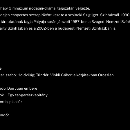
ihály Gimnázium irodalmi-drámai tagozatán végezte.
ején csoportos szereplőként kezdte a szolnoki Szigligeti Színháznál. 1990
áz társulatának tagja.Pályája során játszott 1987-ben a Szegedi Nemzeti Sz
arty Színházban és a 2002-ben a budapesti Nemzeti Színházban is.
e
r, szabó; Holdvilág; Tündér; Vinkli Gábor; a közjátékban Oroszlán
ado, Don Juan embere
rtok… Egy tengerészkapitány
tio, pisai úr
endőr