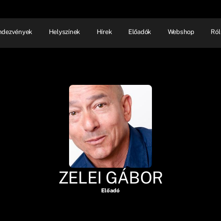
ndezvények
Helyszínek
Hírek
Előadók
Webshop
Ról
NHÁZ
ELŐADÓI EST
SHOW
ZELEI GÁBOR
Előadó