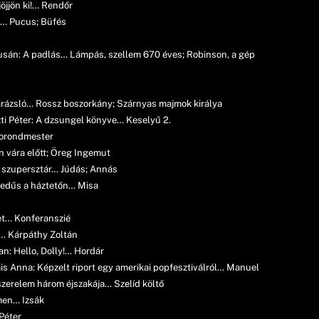
jöjjön ki!… Rendőr
g… Pucus; Büfés
usán: A padlás… Lámpás, szellem 670 éves; Robinson, a gép
arázsló… Rossz boszorkány; Szárnyas majmok királya
ti Péter: A dzsungel könyve… Keselyű 2.
Porondmester
an vára előtt; Öreg Ingemut
s szupersztár… Júdás; Annás
gedűs a háztetőn… Misa
et… Konferanszié
y… Kárpáthy Zoltán
n: Hello, Dolly!… Hordár
s Anna: Képzelt riport egy amerikai popfesztiválról… Manuel
szerelem három éjszakája… Szelíd költő
men… Izsák
Péter