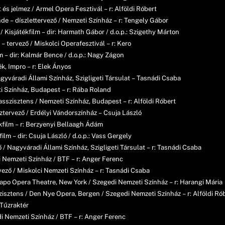
 és jelmez / Armel Opera Fesztivál – r: Alföldi Róbert
 – díszlettervező / Nemzeti Színház – r: Tengely Gábor
Kisjátékfilm – dir: Harmath Gábor / d.o.p.: Szigethy Márton
 tervező / Miskolci Operafesztivál – r: Kero
m – dir: Kalmár Bence / d.o.p.: Nagy Zágon
ék, Impro – r: Elek Ányos
agyváradi Állami Színház, Szigligeti Társulat – Tasnádi Csaba
ti Színház, Budapest – r: Rába Roland
asszisztens / Nemzeti Színház, Budapest – r: Alföldi Róbert
eztervező / Erdélyi Vándorszínház – Csuja László
tékfilm – r: Berzyenyi Bellaagh Ádám
ilm – dir: Csuja László / d.o.p.: Vass Gergely
ő / Nagyváradi Állami Színház, Szigligeti Társulat – r: Tasnádi Csaba
i Nemzeti Színház / BTF – r: Anger Ferenc
rvező / Miskolci Nemzeti Színház – r: Tasnádi Csaba
Dicapo Opera Theatre, New York / Szegedi Nemzeti Színház – r: Harangi Mári
zisztens / Den Nye Opera, Bergen / Szegedi Nemzeti Színház – r: Alföldi Ró
 Tűzraktér
di Nemzeti Színház / BTF – r: Anger Ferenc