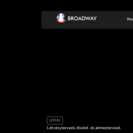
Re
KONCERT, ZENE
SZÍ
LEÍRÁS
Látványtervező, díszlet- és jelmeztervező.