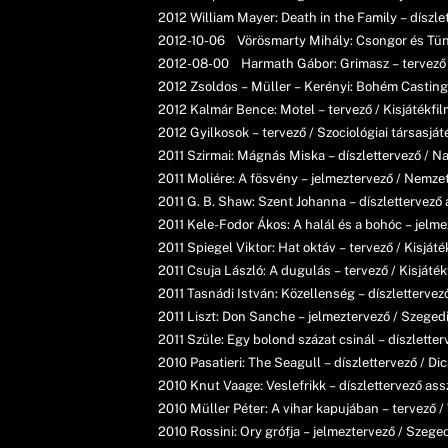
2012 William Mayer: Death in the Family – díszlet
2012-10-06 Vörösmarty Mihály: Csongor és Tünde
2012-08-00 Harmath Gábor: Grimasz – tervező / 
2012 Zsoldos – Müller – Kerényi: Bohém Casting –
2012 Kalmár Bence: Motel – tervező / Kisjátékfil
2012 Gyilkosok – tervező / Szociológiai társasját
2011 Szirmai: Mágnás Miska – díszlettervező / N
2011 Moliére: A fösvény – jelmeztervező / Nemze
2011 G. B. Shaw: Szent Johanna – díszlettervező 
2011 Kele-Fodor Ákos: A halál és a bohóc – jelm
2011 Spiegel Viktor: Hat oktáv – tervező / Kisjá
2011 Csuja László: A dugulás – tervező / Kisjátékf
2011 Tasnádi István: Közellenség – díszlettervez
2011 Liszt: Don Sanche – jelmeztervező / Szeged
2011 Szüle: Egy bolond százat csinál – díszlette
2010 Pasatieri: The Seagull – díszlettervező / 
2010 Knut Vaage: Veslefrikk – díszlettervező ass
2010 Müller Péter: A vihar kapujában – tervező /
2010 Rossini: Ory grófja – jelmeztervező / Szege