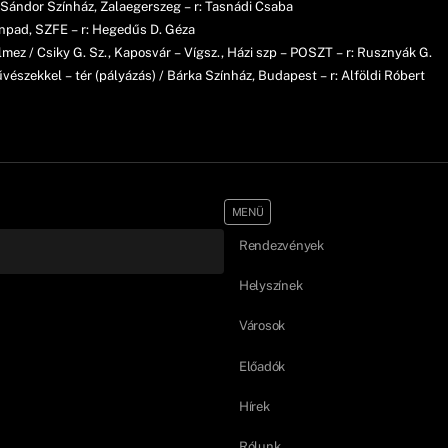
 Sándor Színház, Zalaegerszeg – r: Tasnádi Csaba
zínpad, SZFE – r: Hegedűs D. Géza
lmez / Csiky G. Sz., Kaposvár – Vígsz., Házi szp – POSZT – r: Rusznyák G.
észekkel – tér (pályázás) / Bárka Színház, Budapest – r: Alföldi Róbert
MENÜ
Rendezvények
Helyszínek
Városok
Előadók
Hírek
Rólunk