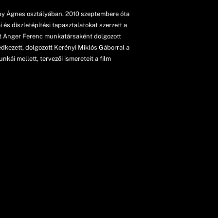
hy Ágnes osztályában. 2010 szeptembere óta
s díszletépítési tapasztalatokat szerzett a
ént Anger Ferenc munkatársaként dolgozott
édkezett, dolgozott Kerényi Miklós Gáborral a
ái mellett, tervezői ismereteit a film