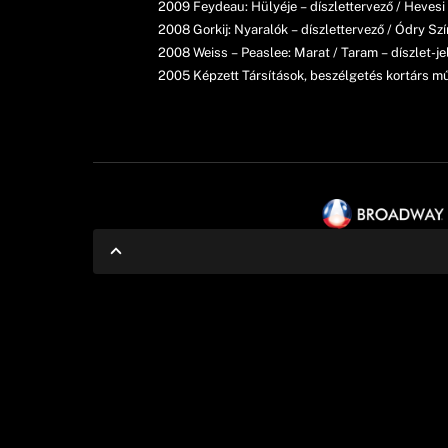
2009 Feydeau: Hülyéje – díszlettervező / Hevesi
2008 Gorkij: Nyaralók – díszlettervező / Ódry S
2008 Weiss – Peaslee: Marat / Taram – díszlet-je
2005 Képzett Társítások, beszélgetés kortárs műv