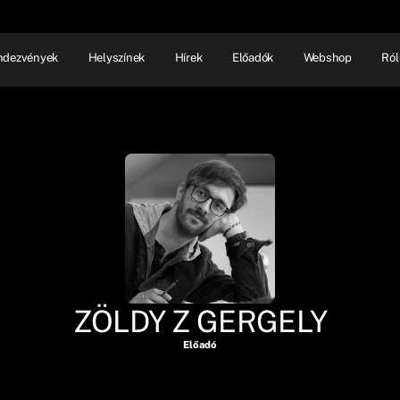
ndezvények
Helyszínek
Hírek
Előadók
Webshop
Ról
NHÁZ
ELŐADÓI EST
SHOW
ZÖLDY Z GERGELY
Előadó