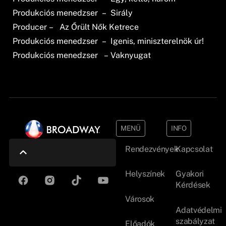
Produkciós menedzser – Sirály
Producer – Az Őrült Nők Ketrece
Produkciós menedzser – Igenis, miniszterelnök úr!
Produkciós menedzser – Vaknyugat
MENÜ
INFO
Rendezvények
Kapcsolat
Helyszínek
Gyakori
Kérdések
Városok
Adatvédelmi
szabályzat
Előadók