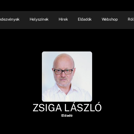
ndezvények
Helyszínek
Hírek
Előadók
Webshop
Ról
NHÁZ
ELŐADÓI EST
SHOW
ZSIGA LÁSZLÓ
Előadó