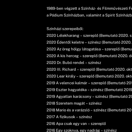
1989-ben végzett a Színház- és Filmművészeti F
a Pódium Színházban, valamint a Spirit Színházb
Színházi szerepeiből:
2020 Lélekharang – szereplő (Bemutató 2020. s
2020 Édentől keletre – színész (Bemutató 2020. j
2020 Az öreg hölgy látogatása – szereplő (Bemu
2020 A kis herceg – szereplő (Bemutató 2020. d
2020 Dr. Bubó rendel – színész
2020 III. Richard – szereplő (Bemutató 2020. okt
2020 Lear király – szereplő (Bemutató 2020. okt
2019 A velencei kalmár – szereplő (Bemutató 201
2019 Eszter hagyatéka – színész (Bemutató 2019.
2019 Agyatlan karácsony – színész (Bemutató 2
2018 Szeretem magát – színész
2018 Mario és a varázsló – színész (Bemutató 201
2017 A fizikusok – színész
2016 Apa csak egy van – szereplő
2016 Egy szoknya, egy nadrág – színész