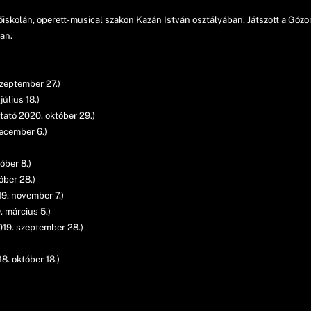
őiskolán, operett-musical szakon Kazán István osztályában. Játszott a Gó
an.
zeptember 27.)
úlius 18.)
tató 2020. október 29.)
ecember 6.)
óber 8.)
óber 28.)
9. november 7.)
 március 5.)
019. szeptember 28.)
8. október 18.)