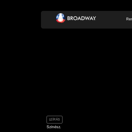
Re
KONCERT, ZENE
SZÍ
LEÍRÁS
Színész.