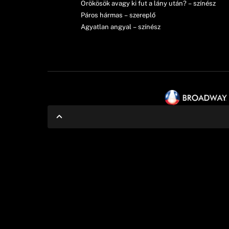
Örökösök avagy ki fut a lány után? – színész
Páros hármas – szereplő
Agyatlan angyal – színész