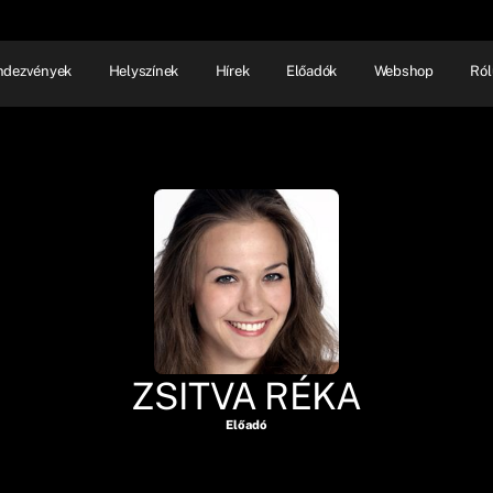
ndezvények
Helyszínek
Hírek
Előadók
Webshop
Ról
NHÁZ
ELŐADÓI EST
SHOW
ZSITVA RÉKA
Előadó