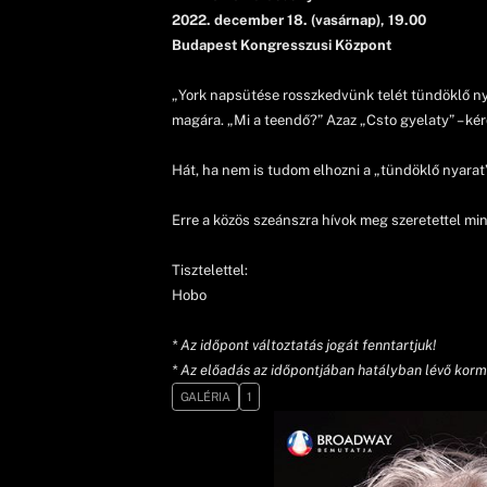
2022. december 18. (vasárnap), 19.00
Budapest Kongresszusi Központ
„York napsütése rosszkedvünk telét tündöklő nyár
magára. „Mi a teendő?” Azaz „Csto gyelaty” – kér
Hát, ha nem is tudom elhozni a „tündöklő nyarat
Erre a közös szeánszra hívok meg szeretettel m
Tisztelettel:
Hobo
* Az időpont változtatás jogát fenntartjuk!
* Az előadás az időpontjában hatályban lévő korm
GALÉRIA
1