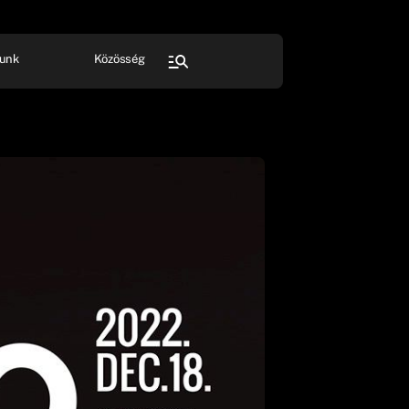
unk
Közösség
FESZTIVÁL
SPORT
Összes rendezvény