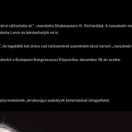
rá változtatta át.” – mondatta Shakespeare III. Richárddal. A rosszkedv már
dezte Lenin és kérdezhetjük mi is.
”, de legalább két órára vad rockzenével szeretném távol tartani „rosszked
indenkit a Budapest Kongresszusi Központba, december 18-án estére.
ányrendeletek, járványügyi szabályok betartásával látogatható.