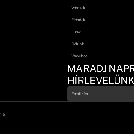
Városok
Előadók
Hírek
Rólunk
Webshop
MARADJ NAP
HÍRLEVELÜNK
D©