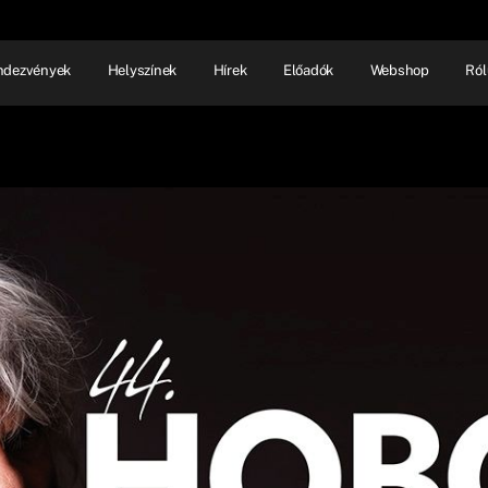
ndezvények
Helyszínek
Hírek
Előadók
Webshop
Ról
NHÁZ
ELŐADÓI EST
SHOW