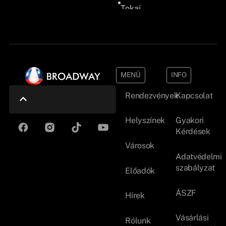
Tokaj
MENÜ
INFO
Rendezvények
Kapcsolat
Helyszínek
Gyakori
Kérdések
Városok
Adatvédelmi
szabályzat
Előadók
ÁSZF
Hírek
Vásárlási
Rólunk