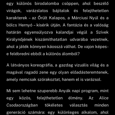
egy különös birodalomba csöppen, ahol beszélő
virágok, varázslatos bájitalok és felejthetetlen
karakterek – az Őrült Kalapos, a Márciusi Nyúl és a
bölcs Hernyó – kísérik útján. A fantázia és a valóság
határán egyensúlyozva kalandjai végül a Szívek
Királynőjének kiszámíthatatlan udvarába vezetnek,
ahol a játék könnyen káosszá válhat. De vajon képes-
e felébredni ebből a különös álomból?
A látványos koreográfia, a gazdag vizuális világ és a
magával ragadó zene egy olyan előadásteremtenek,
amely nemcsak szórakoztat, hanem el is varázsol.
Mi sem lehetne szuperebb Anyák napi program, mint
egy közös, felejthetetlen élmény. Az
Alice
Csodaországban
tökéletes választás minden
generáció számára: egy különleges alkalom, ahol