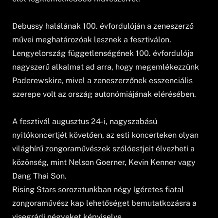
Debussy halálának 100. évfordulóján a zeneszerző
művei meghatározóak lesznek a fesztiválon.
Lengyelország függetlenségének 100. évfordulója
nagyszerű alkalmat ad arra, hogy megemlékezzünk
Paderewskire, mivel a zeneszerzőnek esszenciális
szerepe volt az ország autonómiájának elérésében.
A fesztivál augusztus 24-i, nagyszabású
nyitókoncertjét követően, az esti koncerteken olyan
világhírű zongoraművészek szólóestjeit élvezheti a
közönség, mint Nelson Goerner, Kevin Kenner vagy
Dang Thai Son.
Rising Stars sorozatunkban négy ígéretes fiatal
zongoraművész kap lehetőséget bemutatkozásra a
visegrádi négyeket képviselve.