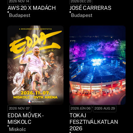
2026 NOV 14
2026 DEC 20
AWS 20 X MADÁCH
JOSÉ CARRERAS
Budapest
Budapest
-
2026 NOV 07
2026 JÚN 06
2026 AUG 29
EDDA MŰVEK -
TOKAJ
MISKOLC
FESZTIVÁLKATLAN
2026
Miskolc