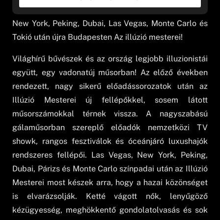
New York, Peking, Dubai, Las Vegas, Monte Carlo és
Tokió után újra Budapesten Az illúzió mesterei!
Világhírű bűvészek és az ország legjobb illuzionistái
együtt, egy vadonatúj műsorban! Az előző években
rendezett, nagy sikerű előadássorozatok után az
Illúzió Mesterei új fellépőkkel, sosem látott
műsorszámokkal térnek vissza. A nagyszabású
gálaműsorban szereplő előadók nemzetközi TV
showk, rangos fesztiválok és óceánjáró luxushajók
rendszeres fellépői. Las Vegas, New York, Peking,
Dubai, Párizs és Monte Carlo színpadai után az Illúzió
Mesterei most készek arra, hogy a hazai közönséget
is elvarázsolják. Ketté vágott nők, lenyűgöző
kézügyesség, meghökkentő gondolatolvasás és sok