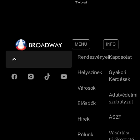
Tokaj
MENÜ
INFO
Rendezvények
Kapcsolat
Helyszínek
Gyakori
Kérdések
Városok
Adatvédelmi
szabályzat
Előadók
ÁSZF
Hírek
Vásárlási
Rólunk
tájékoztató