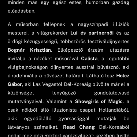
minden más egy egész estés, humorban gazdag
előadásban.
A műsorban fellépnek a nagyszínpadi illúziók
mesterei, a világrekorder
Lui és partnernői
és az
ördögi kézügyességű, többszörös fesztiváldíjnyertes
Bognár Krisztián
. Elképesztő érzelmi utazásra
invitálja a nézőket műsorával
Calista
, a legutóbbi
világbajnokságon díjnyertes ausztrál bűvésznő, aki
újradefiniálja a bűvészet határait. Látható lesz
Holcz
Gábor
, aki Las Vegastól Dél-Koreáig bűvölte már el a
közönséget lenyűgöző gondolatolvasó
mutatványaival. Valamint a
Showgirls of Magic
, a
csak nőkből álló illuzionista csapat Hollandiából,
akik egyedülálló gyorsasággal mutatják be
látványos számaikat.
Read Chang
Dél-Koreából
pedig megidézi Roxfort varázsvilágát: kezében füstté