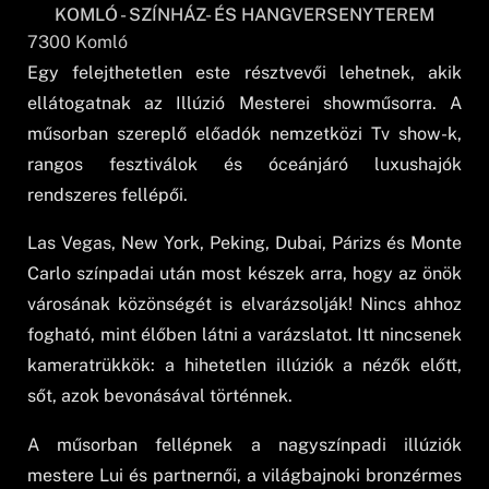
KOMLÓ - SZÍNHÁZ- ÉS HANGVERSENYTEREM
7300
Komló
Egy felejthetetlen este résztvevői lehetnek, akik
ellátogatnak az Illúzió Mesterei showműsorra. A
műsorban szereplő előadók nemzetközi Tv show-k,
rangos fesztiválok és óceánjáró luxushajók
rendszeres fellépői.
Las Vegas, New York, Peking, Dubai, Párizs és Monte
Carlo színpadai után most készek arra, hogy az önök
városának közönségét is elvarázsolják! Nincs ahhoz
fogható, mint élőben látni a varázslatot. Itt nincsenek
kameratrükkök: a hihetetlen illúziók a nézők előtt,
sőt, azok bevonásával történnek.
A műsorban fellépnek a nagyszínpadi illúziók
mestere Lui és partnernői, a világbajnoki bronzérmes