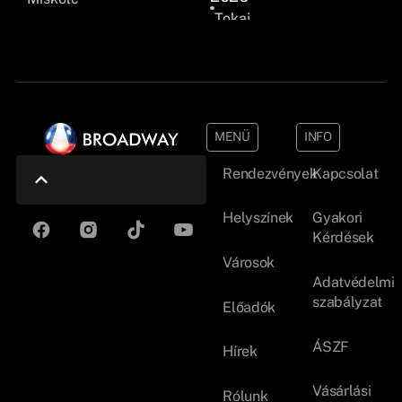
Tokaj
MENÜ
INFO
Rendezvények
Kapcsolat
Helyszínek
Gyakori
Kérdések
Városok
Adatvédelmi
szabályzat
Előadók
ÁSZF
Hírek
Vásárlási
Rólunk