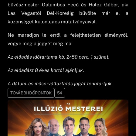
bűvészmester Galambos Fecó és Holcz Gábor, aki
Las Vegastól Dél-Koreáig bűvölte már el a
közönséget különleges mutatványaival.
Ne maradjon le erről a felejthetetlen élményről,
vegye meg a jegyét még ma!
Az előadás időtartama kb. 2×50 perc, 1 szünet.
Az előadást 8 éves kortól ajánljuk.
A dátum- és műsorváltoztatás jogát fenntartjuk.
TOVÁBBI IDŐPONTOK
54