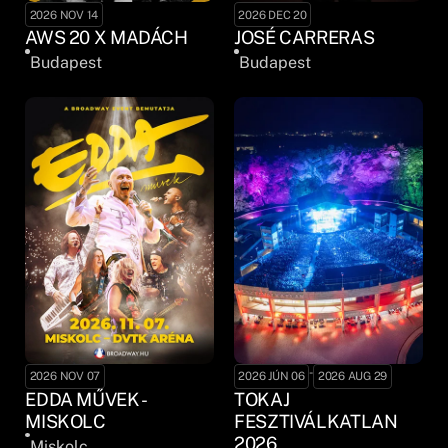
2026 NOV 14
2026 DEC 20
AWS 20 X MADÁCH
JOSÉ CARRERAS
Budapest
Budapest
-
2026 NOV 07
2026 JÚN 06
2026 AUG 29
EDDA MŰVEK -
TOKAJ
MISKOLC
FESZTIVÁLKATLAN
2026
Miskolc