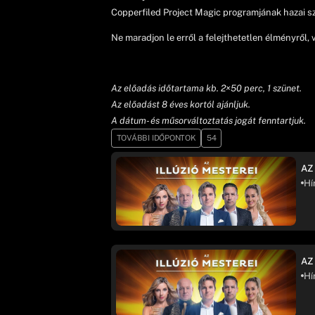
Copperfiled Project Magic programjának hazai sz
Ne maradjon le erről a felejthetetlen élményről,
Az előadás időtartama kb. 2×50 perc, 1 szünet.
Az előadást 8 éves kortól ajánljuk.
A dátum- és műsorváltoztatás jogát fenntartjuk.
TOVÁBBI IDŐPONTOK
54
AZ
Hí
AZ
Hí