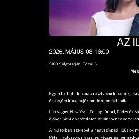
AZ I
2026. MÁJUS 08. 16:00
3100
Salgótarján
, Fő tér 5.
Megú
Egy felejthetetlen este résztvevői lehetnek, ak
óceánjáró luxushajók rendszeres fellépői.
Las Vegas, New York, Peking, Dubai, Párizs és M
élőben látni a varázslatot. Itt nincsenek kamerat
A műsorban szerepel a nagyszínpadi illúziók m
Péter nyolcszoros hazai és kétszeres nemzetközi