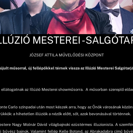
LLÚZIÓ MESTEREI - SALGÓT
JÓZSEF ATTILA MŰVELŐDÉSI KÖZPONT
jult műsorral, új fellépőkkel térnek vissza az Illúzió Mesterei Salgótarj
ik ellátogatnak az Illúzió Mesterei showműsorra. A műsorban szereplő elő
onte Carlo színpadai után most készek arra, hogy az Önök városának közöns
rükkök: a hihetetlen illúziók a nézők előtt, sőt, azok bevonásával történnek.
estere Nagy Molnár Dávid világbajnoki ezüstérmes illuzionista. A szem
 bűvész bajnok. Valamint fellép Kelle Botond, az Abrakadabra című bűvész