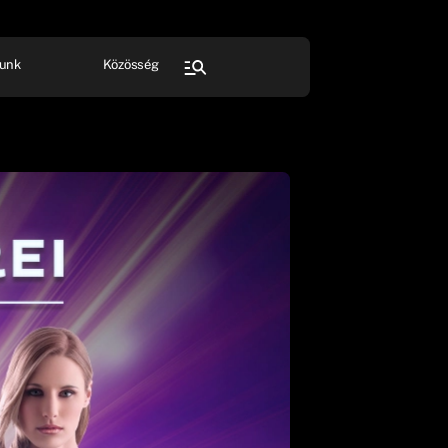
unk
Közösség
FESZTIVÁL
SPORT
Összes rendezvény