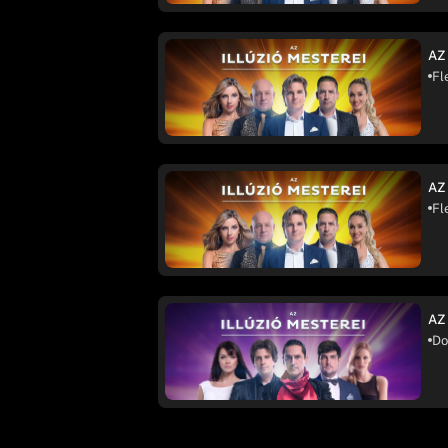
AZ
Fl
AZ
Fl
AZ
Do