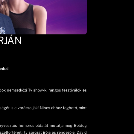
ARJÁN
ánba!
adók nemzetközi Tv show-k, rangos fesztiválok és
égét is elvarázsolják! Nincs ahhoz fogható, mint
fényvesztés humoros oldalát mutatja meg Boldog
ettörténeti tv sorozat írója és rendezője, David