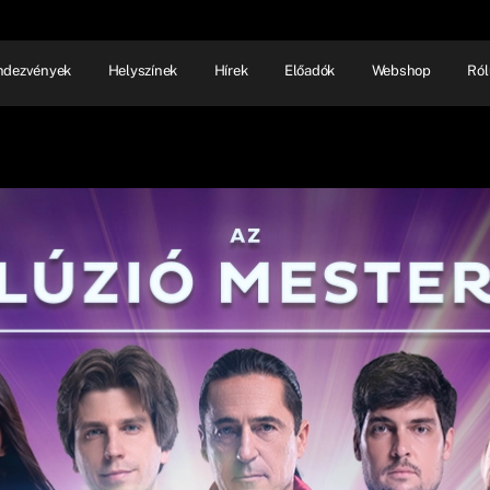
ndezvények
Helyszínek
Hírek
Előadók
Webshop
Ról
NHÁZ
ELŐADÓI EST
SHOW