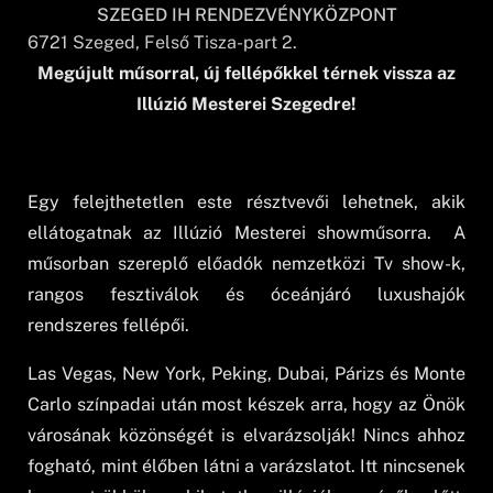
SZEGED IH RENDEZVÉNYKÖZPONT
6721
Szeged
, Felső Tisza-part 2.
Megújult műsorral, új fellépőkkel térnek vissza az
Illúzió Mesterei Szegedre!
Egy felejthetetlen este résztvevői lehetnek, akik
ellátogatnak az Illúzió Mesterei showműsorra. A
műsorban szereplő előadók nemzetközi Tv show-k,
rangos fesztiválok és óceánjáró luxushajók
rendszeres fellépői.
Las Vegas, New York, Peking, Dubai, Párizs és Monte
Carlo színpadai után most készek arra, hogy az Önök
városának közönségét is elvarázsolják! Nincs ahhoz
fogható, mint élőben látni a varázslatot. Itt nincsenek