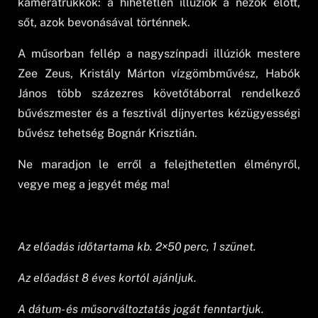
kameratrükkök: a hihetetlen illúziók a nézők előtt,
sőt, azok bevonásával történnek.
A műsorban fellép a nagyszínpadi illúziók mestere
Zee Zeus, Kristály Márton vízgömbművész, Habók
János több százezres követőtáborral rendelkező
bűvészmester és a fesztivál díjnyertes kézügyességi
bűvész tehetség Bognár Krisztián.
Ne maradjon le erről a felejthetetlen élményről,
vegye meg a jegyét még ma!
Az előadás időtartama kb. 2×50 perc, 1 szünet.
Az előadást 8 éves kortól ajánljuk.
A dátum- és műsorváltoztatás jogát fenntartjuk.