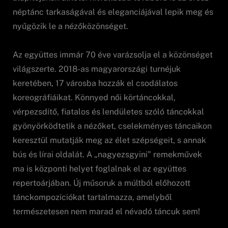
néptánc tarkaságával és eleganciájával lepik meg és
nyűgözik le a nézőközönséget.
Az együttes immár 70 éve varázsolja el a közönséget
világszerte. 2018-as magyarországi turnéjuk
keretében, 17 városba hozzák el csodálatos
koreográfiáikat. Könnyed női körtáncokkal,
vérpezsdítő, fiatalos és lendületes szóló táncokkal
gyönyörködtetik a nézőket, cselekményes táncaikon
keresztül mutatják meg az élet szépségeit, s annak
bús és lírai oldalát. A „nagyezsgyini” remekművek
ma is központi helyet foglalnak el az együttes
repertoárjában. Új műsoruk a múltból előhozott
tánckompozíciókat tartalmazza, amelyből
természetesen nem marad el névadó táncuk sem!