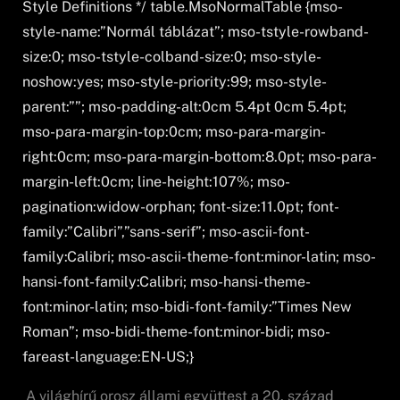
Style Definitions */ table.MsoNormalTable {mso-
style-name:”Normál táblázat”; mso-tstyle-rowband-
size:0; mso-tstyle-colband-size:0; mso-style-
noshow:yes; mso-style-priority:99; mso-style-
parent:””; mso-padding-alt:0cm 5.4pt 0cm 5.4pt;
mso-para-margin-top:0cm; mso-para-margin-
right:0cm; mso-para-margin-bottom:8.0pt; mso-para-
margin-left:0cm; line-height:107%; mso-
pagination:widow-orphan; font-size:11.0pt; font-
family:”Calibri”,”sans-serif”; mso-ascii-font-
family:Calibri; mso-ascii-theme-font:minor-latin; mso-
hansi-font-family:Calibri; mso-hansi-theme-
font:minor-latin; mso-bidi-font-family:”Times New
Roman”; mso-bidi-theme-font:minor-bidi; mso-
fareast-language:EN-US;}
A világhírű orosz állami együttest a 20. század