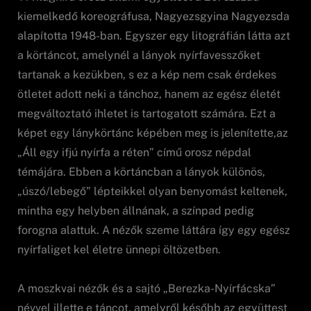
kiemelkedő koreográfusa, Nagyezsgyina Nagyezsda
alapította 1948-ban. Egyszer egy litográfián látta azt
a körtáncot, amelynél a lányok nyírfavesszőket
tartanak a kezükben, s ez a kép nem csak érdekes
ötletet adott neki a tánchoz, hanem az egész életét
megváltoztató ihletet is tartogatott számára. Ezt a
képet egy lánykörtánc képében meg is jelenítette,az
„Áll egy ifjú nyírfa a réten” című orosz népdal
témájára. Ebben a körtáncban a lányok különös,
„úszó/lebegő” lépteikkel olyan benyomást keltenek,
mintha egy helyben állnának, a színpad pedig
forogna alattuk. A nézők szeme láttára így egy egész
nyírfaliget kel életre ünnepi öltözetben.
A moszkvai nézők és a sajtó „Berezka-Nyírfácska”
névvel illette e táncot, amelyről később az együttest