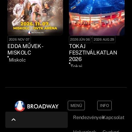
-
2026 NOV 07
2026 JÚN 06
2026 AUG 29
EDDA MŰVEK -
TOKAJ
MISKOLC
FESZTIVÁLKATLAN
2026
Miskolc
Tokaj
MENÜ
INFO
Rendezvények
Kapcsolat