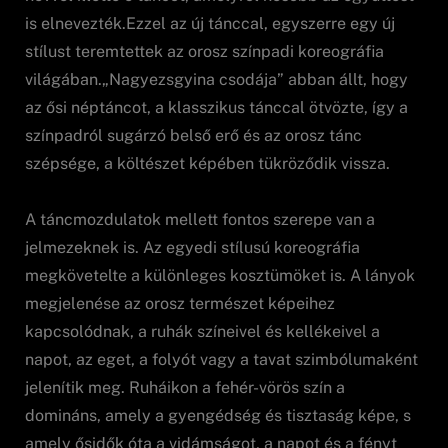
is elnevezték.Ezzel az új tánccal, egyszerre egy új
stílust teremtettek az orosz színpadi koreográfia
világában.„Nagyezsgyina csodája” abban állt, hogy
az ősi néptáncot, a klasszikus tánccal ötvözte, így a
színpadról sugárzó belső erő és az orosz tánc
szépsége, a költészet képében tükröződik vissza.
A táncmozdulatok mellett fontos szerepe van a
jelmezeknek is. Az egyedi stílusú koreográfia
megkövetelte a különleges kosztümöket is. A lányok
megjelenése az orosz természet képeihez
kapcsolódnak, a ruhák színeivel és kellékeivel a
napot, az eget, a folyót vagy a tavat szimbólumaként
jelenítik meg. Ruháikon a fehér-vörös szín a
domináns, amely a gyengédség és tisztaság képe, s
amely ősidők óta a vidámságot, a napot és a fényt