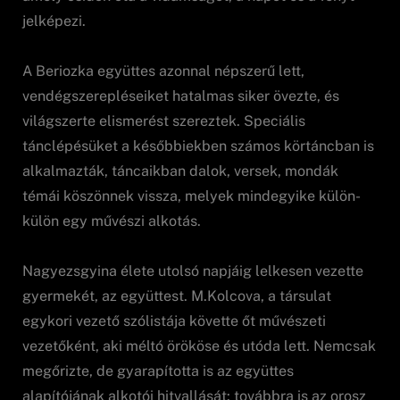
jelképezi.
A Beriozka együttes azonnal népszerű lett,
vendégszerepléseiket hatalmas siker övezte, és
világszerte elismerést szereztek. Speciális
tánclépésüket a későbbiekben számos körtáncban is
alkalmazták, táncaikban dalok, versek, mondák
témái köszönnek vissza, melyek mindegyike külön-
külön egy művészi alkotás.
Nagyezsgyina élete utolsó napjáig lelkesen vezette
gyermekét, az együttest. M.Kolcova, a társulat
egykori vezető szólistája követte őt művészeti
vezetőként, aki méltó örököse és utóda lett. Nemcsak
megőrizte, de gyarapította is az együttes
alapítójának alkotói hitvallását: továbbra is az orosz