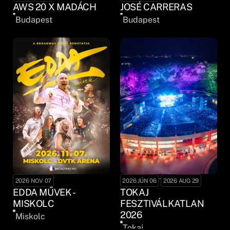
AWS 20 X MADÁCH
JOSÉ CARRERAS
Budapest
Budapest
-
2026 NOV 07
2026 JÚN 06
2026 AUG 29
EDDA MŰVEK -
TOKAJ
MISKOLC
FESZTIVÁLKATLAN
2026
Miskolc
Tokaj