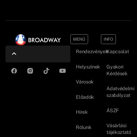
MENÜ
INFO
Rendezvények
Kapcsolat
Helyszínek
Gyakori
Kérdések
Városok
Adatvédelmi
szabályzat
Előadók
ÁSZF
Hírek
Vásárlási
Rólunk
tájékoztató