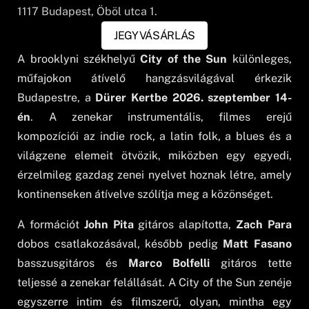
1117
Budapest
, Öböl utca 1.
JEGYVÁSÁRLÁS
A brooklyni székhelyű
City of the Sun
különleges,
műfajokon átívelő hangzásvilágával érkezik
Budapestre, a
Dürer Kertbe 2026. szeptember 14-
én
. A zenekar instrumentális, filmes erejű
kompozíciói az indie rock, a latin folk, a blues és a
világzene elemeit ötvözik, miközben egy egyedi,
érzelmileg gazdag zenei nyelvet hoznak létre, amely
kontinenseken átívelve szólítja meg a közönséget.
A formációt
John Pita
gitáros alapította,
Zach Para
dobos csatlakozásával, később pedig
Matt Fasano
basszusgitáros és
Marco Bolfelli
gitáros tette
teljessé a zenekar felállását. A City of the Sun zenéje
egyszerre intim és filmszerű, olyan, mintha egy