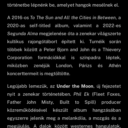
történetbe lépnénk be, amelyet hangok mesélnek el.
A 2016-os
To The Sun
and All the Cities in Between
, a
2020-as self-titled album, valamint a 2022-es
Segunda Alma
megjelenése óta a zenekar világszerte
kultikus rajongótábort épített ki. Turnéik során
többek között a Peter Bjorn and John és a Thievery
Corporation formációkkal is színpadra léptek,
miközben zenéjük London, Párizs és Athén
koncerttermeit is megtöltötte.
Legújabb lemezük, az
Under the Moon
, új fejezetet
nyit a zenekar történetében.
Phil Ek
(Fleet Foxes,
Father John Misty, Built to Spill) producer
közreműködésével készült album hangzásában
egyszerre jelenik meg a melankólia, a mozgás és a
megújulás. A dalok között westernes hangulatok,