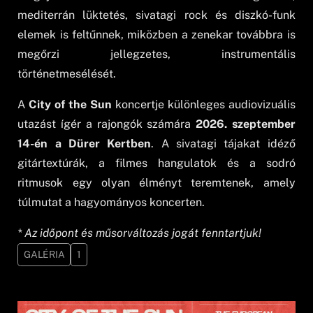
mediterrán lüktetés, sivatagi rock és diszkó-funk
elemek is feltűnnek, miközben a zenekar továbbra is
megőrzi jellegzetes, instrumentális
történetmesélését.
A
City of the Sun
koncertje különleges audiovizuális
utazást ígér a rajongók számára
2026. szeptember
14-én a Dürer Kertben
. A sivatagi tájakat idéző
gitártextúrák, a filmes hangulatok és a sodró
ritmusok egy olyan élményt teremtenek, amely
túlmutat a hagyományos koncerten.
* Az időpont és műsorváltozás jogát fenntartjuk!
GALÉRIA
1