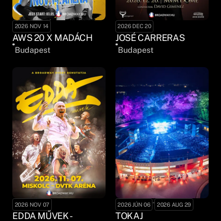
2026 NOV 14
2026 DEC 20
AWS 20 X MADÁCH
JOSÉ CARRERAS
Budapest
Budapest
-
2026 NOV 07
2026 JÚN 06
2026 AUG 29
EDDA MŰVEK -
TOKAJ