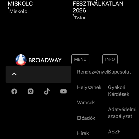
MISKOLC
FESZTIVÁLKATLAN
2026
Miskolc
Tokaj
MENÜ
INFO
Rendezvények
Kapcsolat
Helyszínek
Gyakori
Kérdések
Városok
Adatvédelmi
szabályzat
Előadók
ÁSZF
Hírek