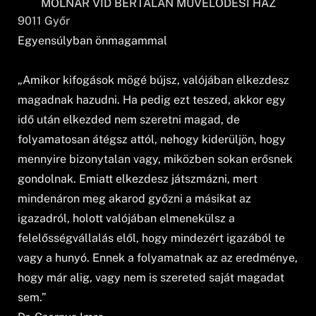
MOLNÁR VID BERTALAN MŰVELŐDÉSI HÁZ
9011
Győr
Egyensúlyban önmagammal
„Amikor kifogások mögé bújsz, valójában elkezdesz
magadnak hazudni. Ha pedig ezt teszed, akkor egy
idő után elkezded nem szeretni magad, de
folyamatosan átégsz attól, nehogy kiderüljön, hogy
mennyire bizonytalan vagy, miközben sokan erősnek
gondolnak. Emiatt elkezdesz játszmázni, mert
mindenáron meg akarod győzni a másikat az
igazadról, holott valójában elmenekülsz a
felelősségvállalás elől, hogy mindezért igazából te
vagy a hunyó. Ennek a folyamatnak az az eredménye,
hogy már alig, vagy nem is szereted saját magadat
sem.”