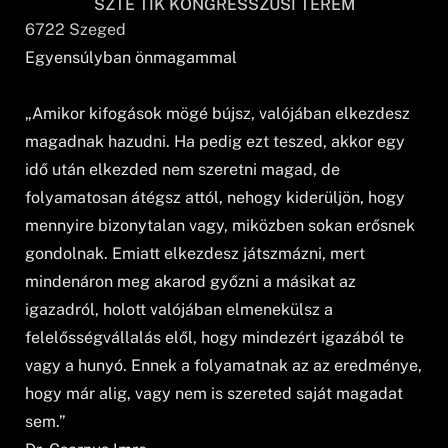
SZTE TIK KONGRESSZUSI TEREM
6722
Szeged
Egyensúlyban önmagammal
„Amikor kifogások mögé bújsz, valójában elkezdesz
magadnak hazudni. Ha pedig ezt teszed, akkor egy
idő után elkezded nem szeretni magad, de
folyamatosan átégsz attól, nehogy kiderüljön, hogy
mennyire bizonytalan vagy, miközben sokan erősnek
gondolnak. Emiatt elkezdesz játszmázni, mert
mindenáron meg akarod győzni a másikat az
igazadról, holott valójában elmenekülsz a
felelősségvállalás elől, hogy mindezért igazából te
vagy a hunyó. Ennek a folyamatnak az az eredménye,
hogy már alig, vagy nem is szereted saját magadat
sem.”