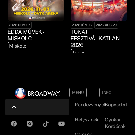
-
2026 NOV 07
2026 JÚN 06
2026 AUG 29
EDDA MŰVEK -
TOKAJ
MISKOLC
FESZTIVÁLKATLAN
2026
Miskolc
Tokaj
MENÜ
INFO
Rendezvények
Kapcsolat
Helyszínek
Gyakori
Kérdések
Városok