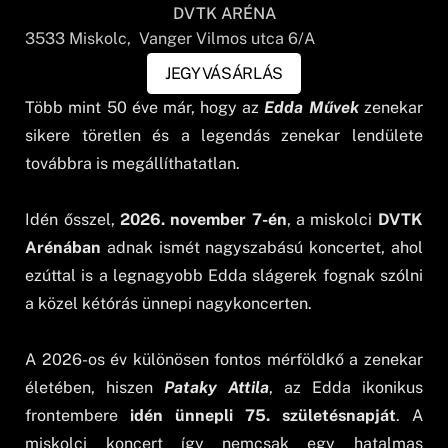
DVTK ARÉNA
3533
Miskolc
, Vanger Vilmos utca 6/A
JEGYVÁSÁRLÁS
Több mint 50 éve már, hogy az
Edda Művek
zenekar
sikere töretlen és a legendás zenekar lendülete
továbbra is megállíthatatlan.
Idén ősszel,
2026. november 7-én
, a miskolci
DVTK
Arénában
adnak ismét nagyszabású koncertet, ahol
ezúttal is a legnagyobb Edda slágerek fognak szólni
a közel kétórás ünnepi nagykoncerten.
A 2026-os év különösen fontos mérföldkő a zenekar
életében, hiszen
Pataky Attila
, az Edda ikonikus
frontembere
idén ünnepli 75. születésnapját
. A
miskolci koncert így nemcsak egy hatalmas