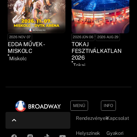
-
2026 NOV 07
2026 JÚN 06
2026 AUG 29
EDDA MŰVEK -
TOKAJ
MISKOLC
FESZTIVÁLKATLAN
2026
Miskolc
Tokaj
MENÜ
INFO
Rendezvények
Kapcsolat
Helyszínek
Gyakori