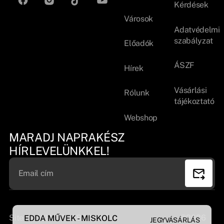
Kérdések
Városok
Adatvédelmi
szabályzat
Előadók
ÁSZF
Hírek
Vásárlási
Rólunk
tájékoztató
Webshop
MARADJ NAPRAKÉSZ
HÍRLEVELÜNKKEL!
Site by:
WHATTHEBRAND©
©2026
EDDA MŰVEK - MISKOLC
JEGYVÁSÁRLÁS