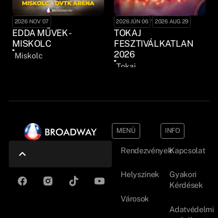
-
2026 NOV 07
2026 JÚN 06
2026 AUG 29
EDDA MŰVEK -
TOKAJ
MISKOLC
FESZTIVÁLKATLAN
2026
Miskolc
Tokaj
MENÜ
INFO
Rendezvények
Kapcsolat
Helyszínek
Gyakori
Kérdések
Városok
Adatvédelmi