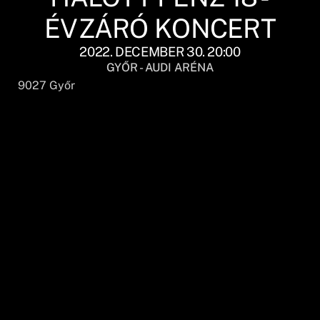
ÉVZÁRÓ KONCERT
2022. DECEMBER 30. 20:00
GYŐR - AUDI ARÉNA
9027
Győr
HALOTT PÉNZ 18
évzáró koncert
2022. december 30. (szombat), 20.00 – Győr, Audi
Aréna
18 éves lett a Halott Pénz sztori 2022-ben!
2022. december 30-án egy hatalmas évzáró
születésnapi eseményre invitálnak mindenkit Márk