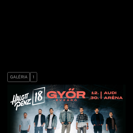
Gyere el és zárjuk együtt az évet 2022. december
30-án Győrben!
*Az időpont változtatás jogát fenntartjuk!
*Az előadás az időpontjában hatályban lévő
kormányrendeletek, járványügyi szabályok
betartásával látogatható.
GALÉRIA
1