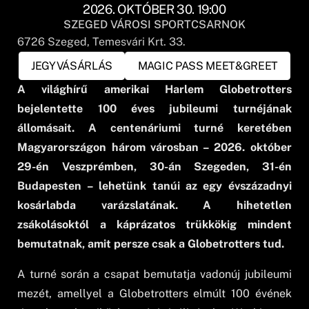
2026. OKTÓBER 30. 19:00
SZEGED VÁROSI SPORTCSARNOK
6726
Szeged
, Temesvári Krt. 33.
JEGYVÁSÁRLÁS
MAGIC PASS MEET&GREET
A világhírű amerikai Harlem Globetrotters
bejelentette 100 éves jubileumi turnéjának
állomásait. A centenáriumi turné keretében
Magyarországon három városban – 2026. október
29-én Veszprémben, 30-án Szegeden, 31-én
Budapesten – lehetünk tanúi az egy évszázadnyi
kosárlabda varázslatának. A hihetetlen
zsákolásoktól a káprázatos trükkökig mindent
bemutatnak, amit persze csak a Globetrotters tud.
A turné során a csapat bemutatja vadonúj jubileumi
mezét, amellyel a Globetrotters elmúlt 100 évének