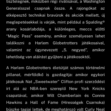
tisztelegnek, miközben régi riválisával, a Washington
Generalsszel csapnak össze. A rajongókat az
elképesztő technikai bravúrok és akciók mellett, új
meglepetésekkel is várják, mint például a Spalding®
arany kosárlabdája, a különleges, meccs előtti
“Magic Pass” esemény, amikor személyesen lehet
találkozni a Harlem Globetrotters játékosaival,
valamint az úgynevezett „5. negyed”, amikor
lehetőség van aláírást gyűjteni a játékosoktól.
A Harlem Globetrotters életútját számos történelmi
pillanat, mérföldkő is gazdagítja: amikor egykori
játékosuk Nat „Sweetwater” Clifton profi szerződést
írt alá az NBA-ben szereplő New York Knicks
csapatával, amikor Wilt Chamberlain és Connie
Hawkins a Hall of Fame (Hírességek Csarnoka)
büszke tagjai lettek, de meghatározó volt Curly Neal