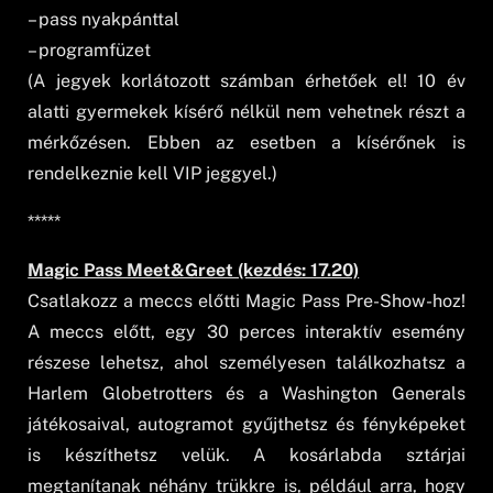
– pass nyakpánttal
– programfüzet
(A jegyek korlátozott számban érhetőek el! 10 év
alatti gyermekek kísérő nélkül nem vehetnek részt a
mérkőzésen. Ebben az esetben a kísérőnek is
rendelkeznie kell VIP jeggyel.)
*****
Magic Pass Meet&Greet (kezdés: 17.20)
Csatlakozz a meccs előtti Magic Pass Pre-Show-hoz!
A meccs előtt, egy 30 perces interaktív esemény
részese lehetsz, ahol személyesen találkozhatsz a
Harlem Globetrotters és a Washington Generals
játékosaival, autogramot gyűjthetsz és fényképeket
is készíthetsz velük. A kosárlabda sztárjai
megtanítanak néhány trükkre is, például arra, hogy