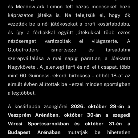
és Meadowlark Lemon telt házas meccseket hozó
káprázatos játéka is. Ne felejtsük el, hogy ők
vezették be a női játékosokat a profi kosárlabdába,
és így a férfiakkal együtt játékukkal több ezres
nézősereget varázsoltak el világszerte. A
Globetrotters ismertsége és társadalmi
szerepvállalása a mai napig páratlan, a Jóakarat
Nagykövetei. A jelenlegi férfi és női elit csapat, több
mint 60 Guinness-rekord birtokosa – ebből 18-at az
elmúlt évben állítottak be – ezzel minden sportágban
a legtöbbet.
A kosárlabda zsonglőrei
2026. október 29-én a
Veszprém Arénában, október 30-án a szegedi
Városi Sportcsarnokban és október 31-én a
Budapest Arénában
mutatják be hihetetlen