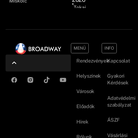
Miskolc
Tokaj
MENÜ
INFO
Rendezvények
Kapcsolat
Helyszínek
Gyakori
Kérdések
Városok
Adatvédelmi
szabályzat
Előadók
ÁSZF
Hírek
Vásárlási
Rólunk