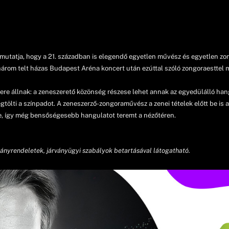
mutatja, hogy a 21. században is elegendő egyetlen művész és egyetlen zo
rom telt házas Budapest Aréna koncert után ezúttal szóló zongoraesttel 
re állnak: a zeneszerető közönség részese lehet annak az egyedülálló han
ölti a színpadot. A zeneszerző-zongoraművész a zenei tételek előtt be is
e, így még bensőségesebb hangulatot teremt a nézőtéren.
ányrendeletek, járványügyi szabályok betartásával látogatható.