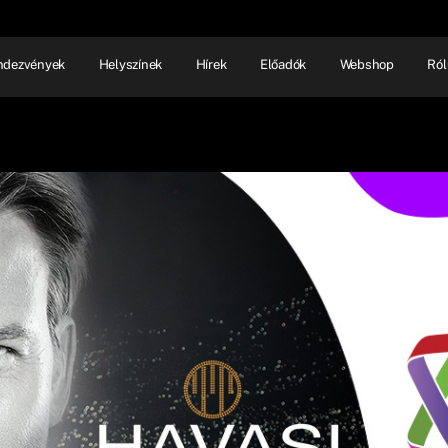
ndezvények
Helyszínek
Hírek
Előadók
Webshop
Ról
NHÁZ
ELŐADÓI EST
SHOW