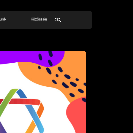
unk
Közösség
FESZTIVÁL
SPORT
Összes rendezvény