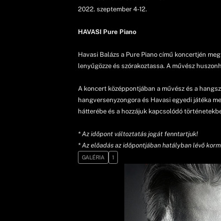
2022. szeptember 4-12.
HAVASI Pure Piano
Havasi Balázs a Pure Piano című koncertjén meg
lenyűgözze és szórakoztassa. A művész huszonhá
A koncert középpontjában a művész és a hangsze
hangversenyzongora és Havasi egyedi játéka megt
hátterébe és a hozzájuk kapcsolódó történetekb
* Az időpont változtatás jogát fenntartjuk!
* Az előadás az időpontjában hatályban lévő korm
GALÉRIA
1