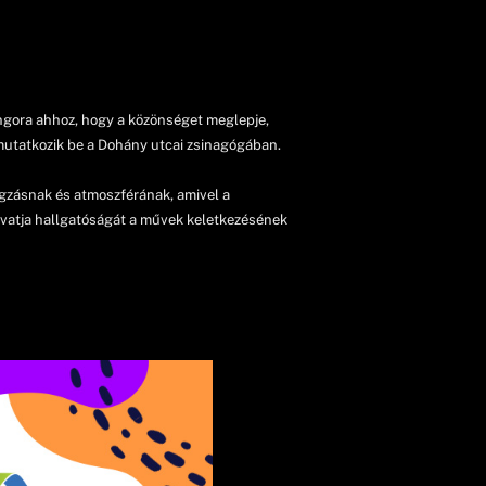
ngora ahhoz, hogy a közönséget meglepje,
mutatkozik be a Dohány utcai zsinagógában.
gzásnak és atmoszférának, amivel a
 avatja hallgatóságát a művek keletkezésének