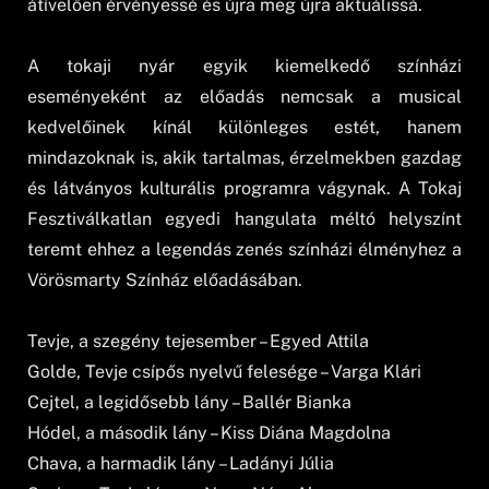
átívelően érvényessé és újra meg újra aktuálissá.
A tokaji nyár egyik kiemelkedő színházi
eseményeként az előadás nemcsak a musical
kedvelőinek kínál különleges estét, hanem
mindazoknak is, akik tartalmas, érzelmekben gazdag
és látványos kulturális programra vágynak. A Tokaj
Fesztiválkatlan egyedi hangulata méltó helyszínt
teremt ehhez a legendás zenés színházi élményhez a
Vörösmarty Színház előadásában.
Tevje, a szegény tejesember – Egyed Attila
Golde, Tevje csípős nyelvű felesége – Varga Klári
Cejtel, a legidősebb lány – Ballér Bianka
Hódel, a második lány – Kiss Diána Magdolna
Chava, a harmadik lány – Ladányi Júlia