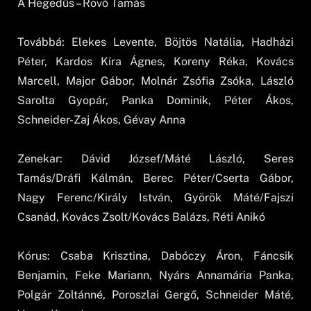
A Hegedűs – Rovó Tamás
Továbbá: Elekes Levente, Böjtös Natália, Hadházi
Péter, Kardos Kíra Ágnes, Koreny Réka, Kovács
Marcell, Major Gábor, Molnár Zsófia Zsóka, László
Sarolta Gyopár, Panka Dominik, Péter Ákos,
Schneider-Zaj Ákos, Gévay Anna
Zenekar: Dávid József/Máté László, Seres
Tamás/Dráfi Kálmán, Berec Péter/Cserta Gábor,
Nagy Ferenc/Király István, Györök Máté/Fajszi
Csanád, Kovács Zsolt/Kovács Balázs, Réti Anikó
Kórus: Csaba Krisztina, Dabóczy Áron, Fáncsik
Benjamin, Feke Mariann, Nyárs Annamária Panka,
Polgár Zoltánné, Poroszlai Gergő, Schneider Máté,