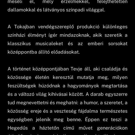
meséli el, mély érzelmekkel, felejthetetlen
dallamokkal és látványos színpadi világgal.
A Tokajban vendégszereplő produkció különleges
színházi élményt ígér mindazoknak, akik szeretik a
klasszikus musicaleket és az emberi sorsokat
középpontba állító előadásokat.
A történet középpontjában Tevje áll, aki családja és
közössége életén keresztül mutatja meg, milyen
feszültségek húzódnak a hagyományok megtartása
és a változó világ kihívásai között. A darab egyszerre
tud megnevettetni és meghatni: a humor, a szeretet, a
közösség ereje és a veszteség fájdalma természetes
egységben jelenik meg benne. Éppen ez teszi a
Hegedűs a háztetőn című művet generációkon