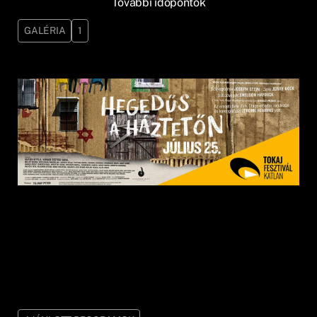
További időpontok
GALÉRIA
1