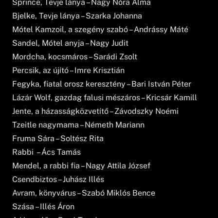
Sprince, Tevje lánya – Nagy Nóra Alma
Bjelke, Tevje lánya – Szarka Johanna
Mótel Kamzoil, a szegény szabó – Andrássy Máté
Sandel, Mótel anyja – Nagy Judit
Mordcha, kocsmáros – Sarádi Zsolt
Percsik, az újító – Imre Krisztián
Fegyka, fiatal orosz keresztény – Bari István Péter
Lázár Wolf, gazdag falusi mészáros – Kricsár Kamill
Jente, a házasságközvetítő – Závodszky Noémi
Tzeitle nagymama – Németh Mariann
Fruma Sára – Soltész Rita
Rabbi – Ács Tamás
Mendel, a rabbi fia – Nagy Attila József
Csendbiztos – Juhász Illés
Avram, könyvárus – Szabó Miklós Bence
Szása – Illés Áron