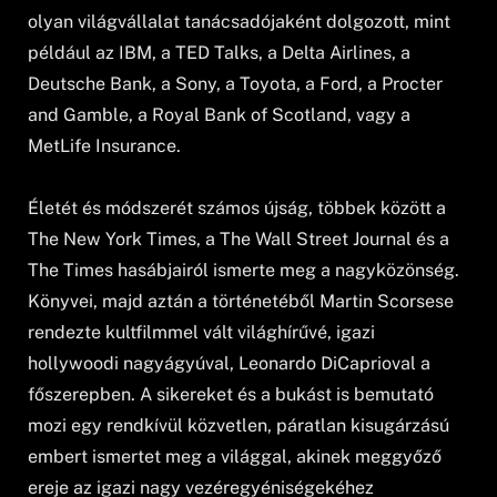
olyan világvállalat tanácsadójaként dolgozott, mint
például az IBM, a TED Talks, a Delta Airlines, a
Deutsche Bank, a Sony, a Toyota, a Ford, a Procter
and Gamble, a Royal Bank of Scotland, vagy a
MetLife Insurance.
Életét és módszerét számos újság, többek között a
The New York Times, a The Wall Street Journal és a
The Times hasábjairól ismerte meg a nagyközönség.
Könyvei, majd aztán a történetéből Martin Scorsese
rendezte kultfilmmel vált világhírűvé, igazi
hollywoodi nagyágyúval, Leonardo DiCaprioval a
főszerepben. A sikereket és a bukást is bemutató
mozi egy rendkívül közvetlen, páratlan kisugárzású
embert ismertet meg a világgal, akinek meggyőző
ereje az igazi nagy vezéregyéniségekéhez