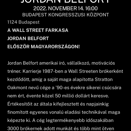
2022. NOVEMBER 14. 16:00
BUDAPEST KONGRESSZUSI KÖZPONT
1124
Budapest
A WALL STREET FARKASA
JORDAN BELFORT
ELŐSZÖR MAGYARORSZÁGON!
Jordan Belfort amerikai író, vállalkozó, motivációs
tréner. Karrierje 1987-ben a Wall Streeten brókerként
kezdődött, amíg a saját maga alapította Stratton
Oakmont nevű cége a ’90-es évekre sikerei csúcsára
nem ért, évente közel 50 millió dollárt keresve.
Értékesítőit az általa kifejlesztett és napjainkig
finomított egyenes vonalú eladási technikával maga
képezte ki. A cég legtermékenyebb időszakában
3000 brókernek adott munkát és több mint ötven