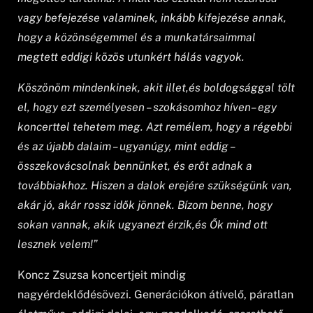
vagy befejezése valaminek, inkább kifejezése annak,
hogy a közönségemmel és a munkatársaimmal
megtett eddigi közös utunkért hálás vagyok.
Köszönöm mindenkinek, akit illet,és boldogsággal tölt
el, hogy ezt személyesen – szokásomhoz híven– egy
koncerttel tehetem meg. Azt remélem, hogy a régebbi
és az újabb dalaim – ugyanúgy, mint eddig –
összekovácsolnak bennünket, és erőt adnak a
továbbiakhoz. Hiszen a dalok erejére szükségünk van,
akár jó, akár rossz idők jönnek. Bízom benne, hogy
sokan vannak, akik ugyanezt érzik,és Ők mind ott
lesznek velem!”
Koncz Zsuzsa koncertjeit mindig
nagyérdeklődésövezi. Generációkon átívelő, páratlan