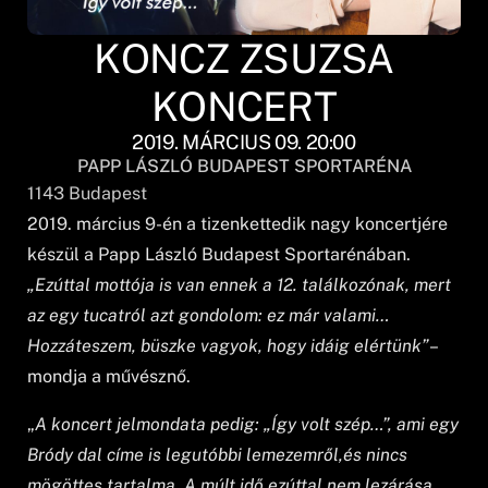
KONCZ ZSUZSA
KONCERT
2019. MÁRCIUS 09. 20:00
PAPP LÁSZLÓ BUDAPEST SPORTARÉNA
1143
Budapest
2019. március 9-én a tizenkettedik nagy koncertjére
készül a Papp László Budapest Sportarénában.
„Ezúttal mottója is van ennek a 12. találkozónak, mert
az egy tucatról azt gondolom: ez már valami…
Hozzáteszem, büszke vagyok, hogy idáig elértünk”
–
mondja a művésznő.
„
A koncert jelmondata pedig: „Így volt szép…”, ami egy
Bródy dal címe is legutóbbi lemezemről,és nincs
mögöttes tartalma. A múlt idő ezúttal nem lezárása