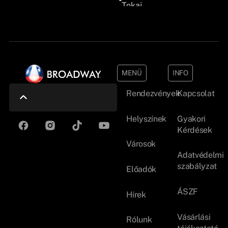
Tokaj
MENÜ
INFO
Rendezvények
Kapcsolat
Helyszínek
Gyakori
Kérdések
Városok
Adatvédelmi
szabályzat
Előadók
ÁSZF
Hírek
Vásárlási
Rólunk