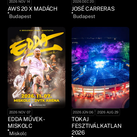
2026 NOV 14
2026 DEC 20
AWS 20 X MADÁCH
JOSÉ CARRERAS
Budapest
Budapest
-
2026 NOV 07
2026 JÚN 06
2026 AUG 29
EDDA MŰVEK -
TOKAJ
MISKOLC
FESZTIVÁLKATLAN
2026
Miskolc