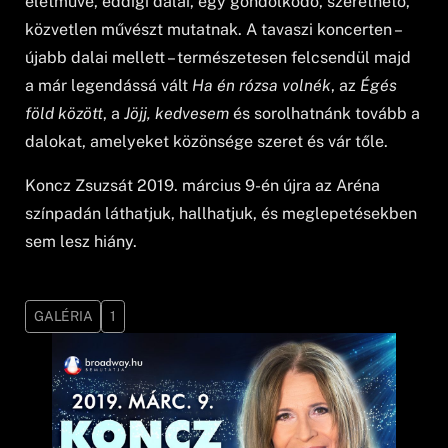
életműve, eddigi dalai, egy gondolkodó, szerethető,
közvetlen művészt mutatnak. A tavaszi koncerten –
újabb dalai mellett – természetesen felcsendül majd
a már legendássá vált
Ha én rózsa volnék
, az
Égés
föld között
, a
Jöjj, kedvesem
és sorolhatnánk tovább a
dalokat, amelyeket közönsége szeret és vár tőle.
Koncz Zsuzsát 2019. március 9-én újra az Aréna
színpadán láthatjuk, hallhatjuk, és meglepetésekben
sem lesz hiány.
GALÉRIA
1