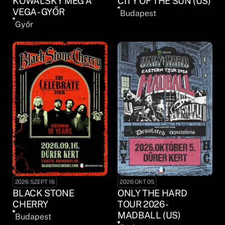
KOWALSKY MEG A
CITY OF THE SUN (US)
VEGA - GYŐR
Budapest
Győr
2026 SZEPT 16
2026 OKT 05
BLACK STONE
ONLY THE HARD
CHERRY
TOUR 2026 -
MADBALL (US)
Budapest