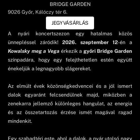
BRIDGE GARDEN
9026
Győr
, Kálóczy tér 6.
JEGYVÁSÁRLÁS
A nyári koncertszezon egy hatalmas közös
ünnepléssel záródik!
2026. szeptember 12
-én a
Kowalsky meg a Vega
érkezik a
győri Bridge Garden
színpadára, hogy egy felejthetetlen estén együtt
énekeljük a legnagyobb slágereket.
Az elmúlt évek közönségkedvencei és a jól ismert
dalok egyaránt felcsendülnek majd, miközben a
zenekarra jellemző különleges hangulat, az energia
és az összetartozás érzése ismét magával ragad
mindenkit.
Egy szabadtéri este, ahol a dalok, a nyár utolsó nagy