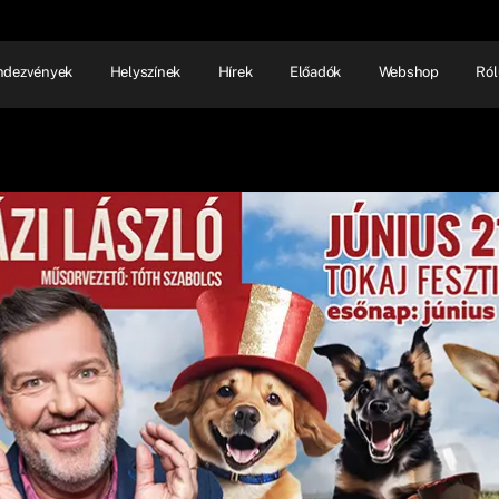
ndezvények
Helyszínek
Hírek
Előadók
Webshop
Ról
NHÁZ
ELŐADÓI EST
SHOW