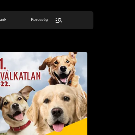
unk
Közösség
FESZTIVÁL
SPORT
Összes rendezvény