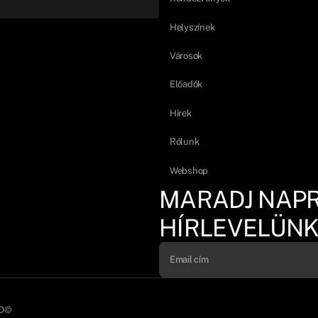
Helyszínek
Városok
Előadók
Hírek
Rólunk
Webshop
MARADJ NAP
HÍRLEVELÜNK
D©