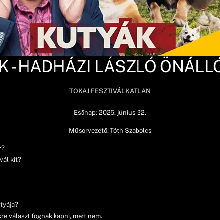
K - HADHÁZI LÁSZLÓ ÖNÁLLÓ
TOKAJ FESZTIVÁLKATLAN
Esőnap: 2025. június 22.
Műsorvezető: Tóth Szabolcs
z?
vál kit?
tyája?
e választ fognak kapni, mert nem.