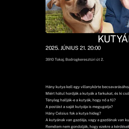
KUTYÁ
2025. JÚNIUS 21. 20:00
3910
Tokaj
, Bodrogkeresztúri út 2.
Hány kutya kell egy villanykörte becsavarásáho
Miért hátul hordják a kutyák a farkukat, és ki csó
Tényleg hallják-e a kutyák, hogy nő a fű?
A postást a saját kutyája is megugatja?
Hány Celsius fok a kutya hideg?
A kutyának van gazdája, vagy a gazdának van ku
Remélem nem gondolják, hogy ezekre a kérdésekr