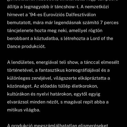
állítja a legnagyobb ír táncshow-t. A nemzetközi
hírnevet a ’94-es Eurovíziós Dalfesztiválon
bemutatott, mára már legendásnak számító 7 perces
táncjelenete hozta meg neki, amellyel rögtön
berobbant a köztudatba, s létrehozta a Lord of the
Dance produkciót.
A lendületes, energiával teli show, a tánccal elmesélt
történetével, a fantasztikus koreográfiájával és a
különleges zenéjével, világszerte elkápráztatta a
közönséget. Az előadás túllép életkorokon,
kultúrákon és nyelvi határokon, egytől egyig
elvarázsol minden nézőt, s magával repít abba a
mitikus világba.
A produkció megszámlálhatatlan elismeréseket