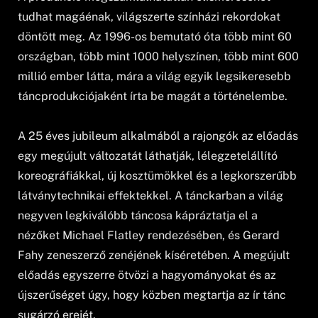
tudhat magáénak, világszerte színházi rekordokat
döntött meg. Az 1996-os bemutató óta több mint 60
országban, több mint 1000 helyszínen, több mint 600
millió ember látta, mára a világ egyik legsikeresebb
táncprodukciójaként írta be magát a történelembe.
A 25 éves jubileum alkalmából a rajongók az előadás
egy megújult változatát láthatják, lélegzetelállító
koreográfiákkal, új kosztümökkel és a legkorszerűbb
látványtechnikai effektekkel. A tánckarban a világ
negyven legkiválóbb táncosa kápráztatja el a
nézőket Michael Flatley rendezésében, és Gerard
Fahy zeneszerző zenéjének kíséretében. A megújult
előadás egyszerre ötvözi a hagyományokat és az
újszerűséget úgy, hogy közben megtartja az ír tánc
sugárzó erejét.