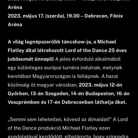
Aréna
2023. május 17. (szerda), 19.00 – Debrecen, Főnix
Aréna
A világ legnépszerűbb táncshow-ja, a Michael
Flatley által létrehozott Lord of the Dance 25 éves
jubileumát ünnepli!
A jeles évforduló alkalmából
egy különleges európai turnéra indulnak, melynek
keretében Magyarországon is fellépnek. A hazai
közönség öt magyar városban,
2023. május 12-én
Győrben, 13-án Szegeden, 14-én Budapesten, 16-án
Veszprémben és 17-én Debrecenben láthatja őket.
„Semmi sem lehetetlen, kövesd az álmaidat!” A Lord
of the Dance produkció Michael Flatley ezen
gondolatával kezdődött, elhatározta, hogy színpadra