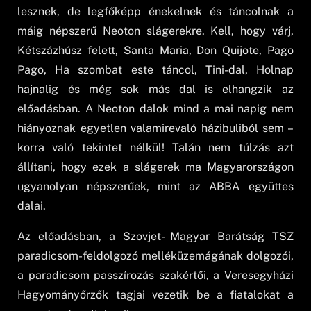
lesznek, de legfőképp énekelnek és táncolnak a
máig népszerű Neoton slágerekre. Kell, hogy várj,
Kétszázhúsz felett, Santa Maria, Don Quijote, Pago
Pago, Ha szombat este táncol, Tini-dal, Holnap
hajnalig és még sok más dal is elhangzik az
előadásban. A Neoton dalok mind a mai napig nem
hiányoznak egyetlen valamirevaló házibuliból sem –
korra való tekintet nélkül! Talán nem túlzás azt
állítani, hogy ezek a slágerek ma Magyarországon
ugyanolyan népszerűek, mint az ABBA együttes
dalai.
Az előadásban, a Szovjet- Magyar Barátság TSZ
paradicsom-feldolgozó melléküzemágának dolgozói,
a paradicsom passzírozás szakértői, a Veresegyházi
Hagyományőrzők tagjai vezetik be a fiatalokat a