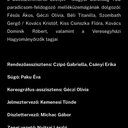
paradicsom-feldogozó melléküzemágának dolgozói:
Fésűs Ákos, Géczi Olívia, Béli Titanilla, Szombath
Gergő / Kovács Kristóf, Kiss Csinszka Flóra, Kovács
Dominik Róbert, valamint a Veresegyházi
Hagyományőrzők tagjai
Rendezőasszisztens: Czipó Gabriella, Csányi Erika
Súgó: Paku Éva
Koreográfus-asszisztens: Géczi Olívia
Jelmeztervező: Kemenesi Tünde
Díszlettervező: Michac Gábor
Zenei vezető: Nyitrai László