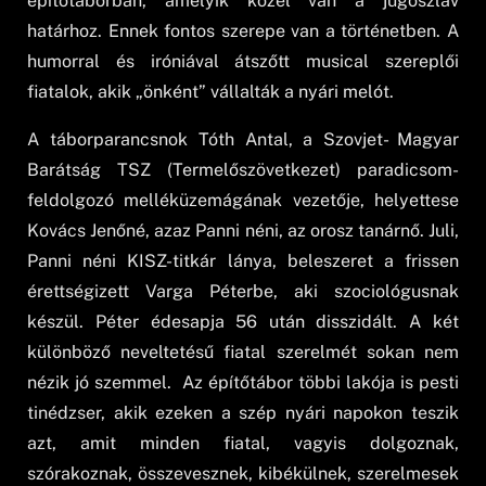
építőtáborban, amelyik közel van a jugoszláv
határhoz. Ennek fontos szerepe van a történetben. A
humorral és iróniával átszőtt musical szereplői
fiatalok, akik „önként” vállalták a nyári melót.
A táborparancsnok Tóth Antal, a Szovjet- Magyar
Barátság TSZ (Termelőszövetkezet) paradicsom-
feldolgozó melléküzemágának vezetője, helyettese
Kovács Jenőné, azaz Panni néni, az orosz tanárnő. Juli,
Panni néni KISZ-titkár lánya, beleszeret a frissen
érettségizett Varga Péterbe, aki szociológusnak
készül. Péter édesapja 56 után disszidált. A két
különböző neveltetésű fiatal szerelmét sokan nem
nézik jó szemmel. Az építőtábor többi lakója is pesti
tinédzser, akik ezeken a szép nyári napokon teszik
azt, amit minden fiatal, vagyis dolgoznak,
szórakoznak, összevesznek, kibékülnek, szerelmesek