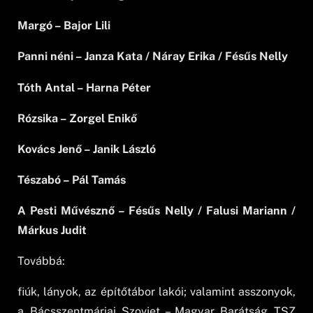
Margó – Bajor Lili
Panni néni – Janza Kata / Náray Erika / Fésűs Nelly
Tóth Antal – Harna Péter
Rózsika – Zorgel Enikő
Kovács Jenő – Janik László
Tészabó – Pál Tamás
A Pesti Művésznő – Fésűs Nelly / Falusi Mariann /
Márkus Judit
Továbbá:
fiúk, lányok, az építőtábor lakói; valamint asszonyok,
a Bácsszentmáriai Szovjet – Magyar Barátság TSZ