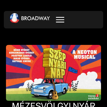
MÉZESVÖLGYI NYÁR