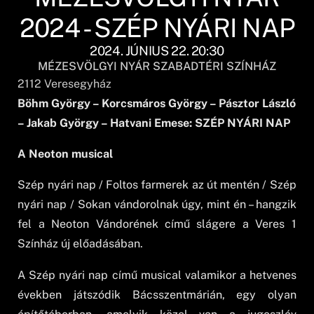
2024 - SZÉP NYÁRI NAP
2024. JÚNIUS 22. 20:30
MÉZESVÖLGYI NYÁR SZABADTÉRI SZÍNHÁZ
2112
Veresegyház
Böhm György – Korcsmáros György – Pásztor László
– Jakab György – Hatvani Emese: SZÉP NYÁRI NAP
A Neoton musical
Szép nyári nap / Foltos farmerek az út mentén / Szép
nyári nap / Sokan vándorolnak úgy, mint én – hangzik
fel a Neoton Vándorének című slágere a Veres 1
Színház új előadásában.
A Szép nyári nap című musical valamikor a hetvenes
években játszódik Bácsszentmárián, egy olyan