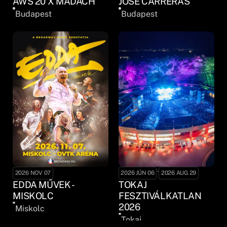
AWS 20 X MADÁCH
JOSÉ CARRERAS
Budapest
Budapest
-
2026 NOV 07
2026 JÚN 06
2026 AUG 29
EDDA MŰVEK -
TOKAJ
MISKOLC
FESZTIVÁLKATLAN
2026
Miskolc
Tokaj