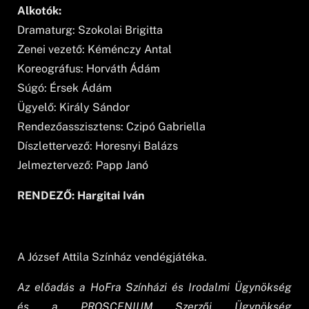
Alkotók:
Dramaturg: Szokolai Brigitta
Zenei vezető: Kéménczy Antal
Koreográfus: Horváth Ádám
Súgó: Érsek Ádám
Ügyelő: Király Sándor
Rendezőasszisztens: Czipó Gabriella
Díszlettervező: Horesnyi Balázs
Jelmeztervező: Papp Janó
RENDEZŐ: Hargitai Iván
A József Attila Színház vendégjátéka.
Az előadás a HoFra Színházi és Irodalmi Ügynökség
és a PROSCENIUM Szerzői Ügynökség