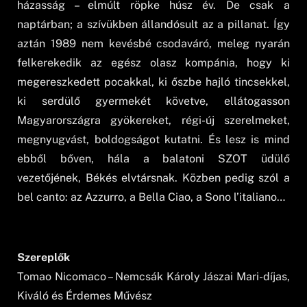
házasság – elmúlt röpke húsz év. De csak a
naptárban; a szívükben állandósult az a pillanat. Így
aztán 1989 nem kevésbé csodaváró, meleg nyarán
felkerekedik az egész olasz kompánia, hogy ki
megereszkedett pocakkal, ki őszbe hajló tincsekkel,
ki serdülő gyermekét követve, ellátogasson
Magyarországra gyökereket, régi-új szerelmeket,
megnyugvást, boldogságot kutatni. És lesz is mind
ebből bőven, hála a balatoni SZOT üdülő
vezetőjének, Békés elvtársnak. Közben pedig szól a
bel canto: az Azzurro, a Bella Ciao, a Sono l’italiano…
Szereplők
Tomao Nicomaco – Nemcsák Károly Jászai Mari-díjas,
Kiváló és Érdemes Művész