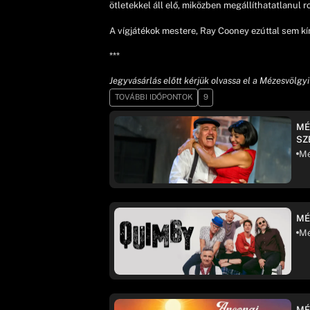
ötletekkel áll elő, miközben megállíthatatlanul r
A vígjátékok mestere, Ray Cooney ezúttal sem kím
***
Jegyvásárlás előtt kérjük olvassa el a Mézesvölgyi
TOVÁBBI IDŐPONTOK
9
MÉ
SZ
Mé
MÉ
Mé
MÉ