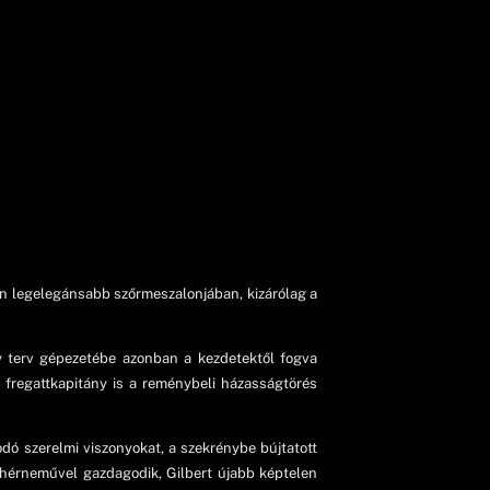
on legelegánsabb szőrmeszalonjában, kizárólag a
gy terv gépezetébe azonban a kezdetektől fogva
fregattkapitány is a reménybeli házasságtörés
ó szerelmi viszonyokat, a szekrénybe bújtatott
fehérneművel gazdagodik, Gilbert újabb képtelen