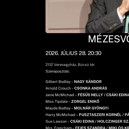
MÉZESVÖ
2026. JÚLIUS 28. 20:30
2112
Veresegyház
, Búcsú tér
Szereposztás:
Gilbert Bodley –
NAGY SÁNDOR
Arnold Crouch –
CSONKA ANDRÁS
Janie McMichael –
FÉSŰS NELLY / CSÁKI EDIN
Miss Tipdale –
ZORGEL ENIKŐ
Maude Bodley –
MOLNÁR GYÖNGYI
Harry McMichael –
PUSZTASZERI KORNÉL / P
Sue Lawson –
CSÁKI EDINA / HOLCZINGER S
Mrs. Frencham –
FEJES SZANDRA / MIKLÓS K