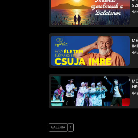
SZ
Mé
MÉ
IM
Mé
MÉ
HE
Mé
GALÉRIA
1