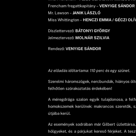
Frencham fregattkapitány –
VENYIGE SÁNDOR
Mr. Lawson –
JANIK LÁSZLÓ
Miss Whittington –
HENCZI EMMA / GÉCZI OLÍ
Díszlettervező:
BÁTONYI GYÖRGY
Jelmeztervező:
MOLNÁR SZILVIA
Rendező:
VENYIGE SÁNDOR
Az előadás időtartama: 110 perc és egy szünet.
Szerelmi háromszögek, nercbundák, hiányos öltö
felhőtlen szórakoztatás érdekében!
A méregdrága szalon egyik tulajdonosa, a felf
homokszemek kerülnek: makrancos szeretők, sz
útjába kerül.
Az események sodrában már Gilbert üzlettársa,
hölgyeket, és a párjukat kereső férjeket. A te