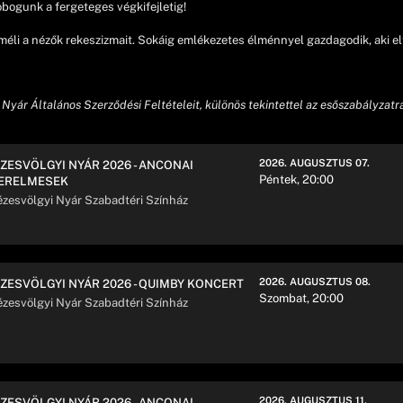
obogunk a fergeteges végkifejletig!
éli a nézők rekeszizmait. Sokáig emlékezetes élménnyel gazdagodik, aki elt
 Nyár Általános Szerződési Feltételeit, különös tekintettel az esőszabályzatra,
2026. AUGUSZTUS 07.
ZESVÖLGYI NYÁR 2026 - ANCONAI
Péntek, 20:00
ERELMESEK
zesvölgyi Nyár Szabadtéri Színház
2026. AUGUSZTUS 08.
ZESVÖLGYI NYÁR 2026 - QUIMBY KONCERT
Szombat, 20:00
zesvölgyi Nyár Szabadtéri Színház
2026. AUGUSZTUS 11.
ZESVÖLGYI NYÁR 2026 - ANCONAI