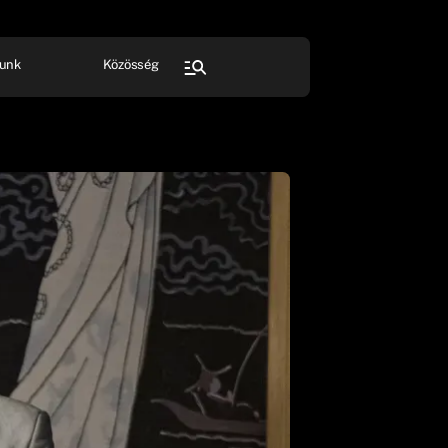
unk
Közösség
FESZTIVÁL
SPORT
Összes rendezvény