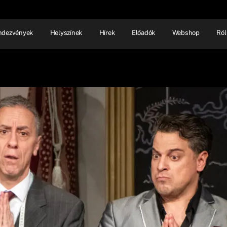
ndezvények
Helyszínek
Hírek
Előadók
Webshop
Ról
NHÁZ
ELŐADÓI EST
SHOW