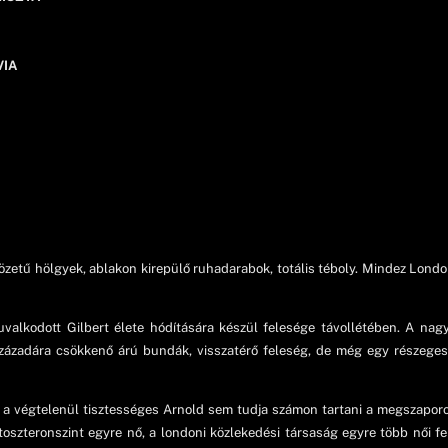
VIA
zetű hölgyek, ablakon kirepülő ruhadarabok, totális téboly. Mindez Lond
uvalkodott Gilbert élete hódítására készül felesége távollétében. A na
ázadára csökkenő árú bundák, visszatérő feleség, de még egy részeges 
 a végtelenül tisztességes Arnold sem tudja számon tartani a megszaporod
sztoszteronszint egyre nő, a londoni közlekedési társaság egyre több női 