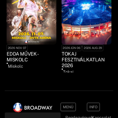
-
2026 NOV 07
2026 JÚN 06
2026 AUG 29
EDDA MŰVEK -
TOKAJ
MISKOLC
FESZTIVÁLKATLAN
2026
Miskolc
Tokaj
MENÜ
INFO
Rendezvények
Kapcsolat