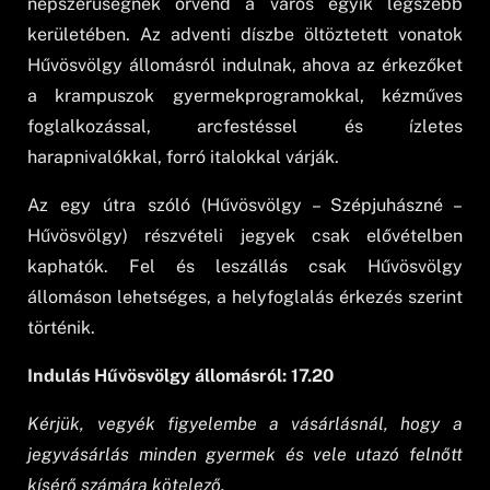
népszerűségnek örvend a város egyik legszebb
kerületében. Az adventi díszbe öltöztetett vonatok
Hűvösvölgy állomásról indulnak, ahova az érkezőket
a krampuszok gyermekprogramokkal, kézműves
foglalkozással, arcfestéssel és ízletes
harapnivalókkal, forró italokkal várják.
Az egy útra szóló (Hűvösvölgy – Szépjuhászné –
Hűvösvölgy) részvételi jegyek csak elővételben
kaphatók. Fel és leszállás csak Hűvösvölgy
állomáson lehetséges, a helyfoglalás érkezés szerint
történik.
Indulás Hűvösvölgy állomásról: 17.20
Kérjük, vegyék figyelembe a vásárlásnál, hogy a
jegyvásárlás minden gyermek és vele utazó felnőtt
kísérő számára kötelező.