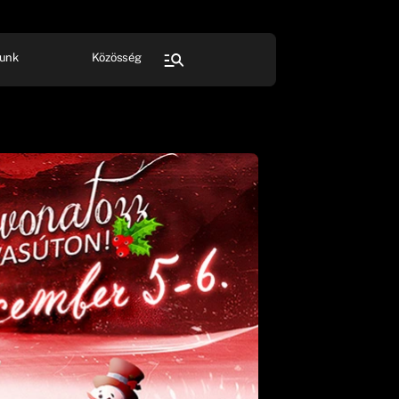
unk
Közösség
FESZTIVÁL
SPORT
Összes rendezvény