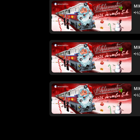
MI
Hű
MI
Hű
MI
Hű