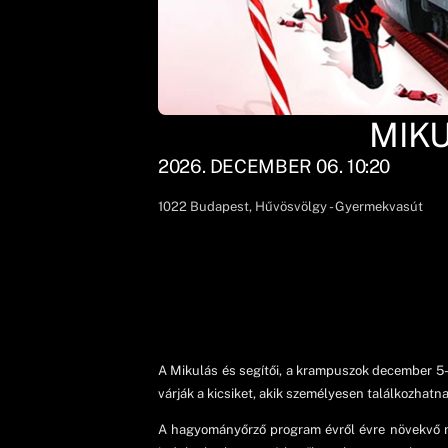
MIK
2026. DECEMBER 06. 10:20
1022
Budapest
, Hűvösvölgy - Gyermekvasút
A Mikulás és segítői, a krampuszok december 5-
várják a kicsiket, akik személyesen találkozhat
A hagyományőrző program évről évre növekvő né