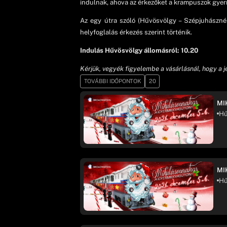
indulnak, ahova az érkezőket a krampuszok gyerm
Az egy útra szóló (Hűvösvölgy – Szépjuhászné 
helyfoglalás érkezés szerint történik.
Indulás Hűvösvölgy állomásról: 10.20
Kérjük, vegyék figyelembe a vásárlásnál, hogy a 
TOVÁBBI IDŐPONTOK
20
MI
Hű
MI
Hű