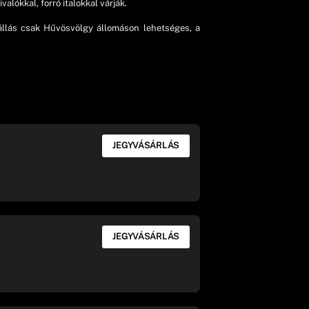
lókkal, forró italokkal várják.
zállás csak Hűvösvölgy állomáson lehetséges, a
JEGYVÁSÁRLÁS
JEGYVÁSÁRLÁS