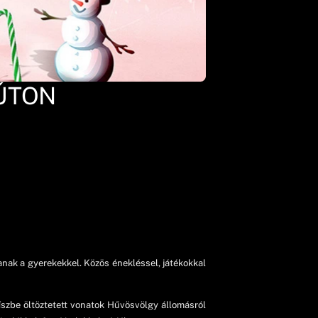
ÚTON
nak a gyerekekkel. Közös énekléssel, játékokkal
szbe öltöztetett vonatok Hűvösvölgy állomásról