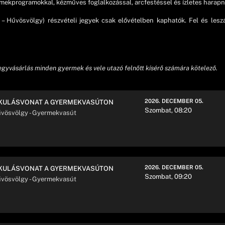
ekprogramokkal, kézműves foglalkozással, arcfestéssel és ízletes harapniva
– Hűvösvölgy) részvételi jegyek csak elővételben kaphatók. Fel és les
jegyvásárlás minden gyermek és vele utazó felnőtt kísérő számára kötelező.
2026. DECEMBER 05.
KULÁSVONAT A GYERMEKVASÚTON
Szombat, 08:20
vösvölgy - Gyermekvasút
2026. DECEMBER 05.
KULÁSVONAT A GYERMEKVASÚTON
Szombat, 09:20
vösvölgy - Gyermekvasút