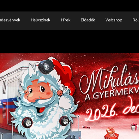
ndezvények
Helyszínek
Hírek
Előadók
Webshop
Ról
NHÁZ
ELŐADÓI EST
SHOW