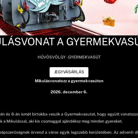
ULÁSVONAT A GYERMEKVAS
HŰVÖSVÖLGY - GYERMEKVASÚT
JEGYVÁSÁRLÁS
Mikulásvonatozz a gyermekvasúton
2026. december 6.
én és 6-án ismét birtokba veszik a Gyermekvasutat, hogy együtt vonatozza
nak a Mikulással, aki kis csomaggal ajándékoz meg minden gyereket.
pszerűségnek örvend a város egyik legszebb kerületében. Az adventi dí