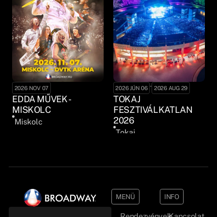
-
2026 NOV 07
2026 JÚN 06
2026 AUG 29
EDDA MŰVEK -
TOKAJ
MISKOLC
FESZTIVÁLKATLAN
2026
Miskolc
Tokaj
MENÜ
INFO
Rendezvények
Kapcsolat