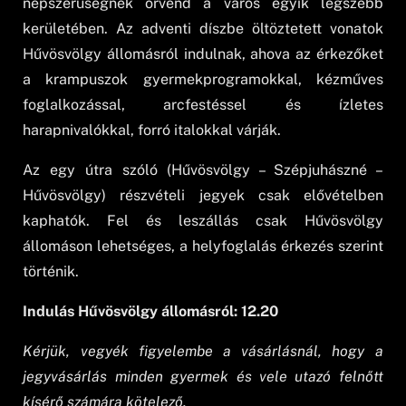
népszerűségnek örvend a város egyik legszebb
kerületében. Az adventi díszbe öltöztetett vonatok
Hűvösvölgy állomásról indulnak, ahova az érkezőket
a krampuszok gyermekprogramokkal, kézműves
foglalkozással, arcfestéssel és ízletes
harapnivalókkal, forró italokkal várják.
Az egy útra szóló (Hűvösvölgy – Szépjuhászné –
Hűvösvölgy) részvételi jegyek csak elővételben
kaphatók. Fel és leszállás csak Hűvösvölgy
állomáson lehetséges, a helyfoglalás érkezés szerint
történik.
Indulás Hűvösvölgy állomásról: 12.20
Kérjük, vegyék figyelembe a vásárlásnál, hogy a
jegyvásárlás minden gyermek és vele utazó felnőtt
kísérő számára kötelező.